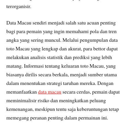
terorganisir.
Data Macau sendiri menjadi salah satu acuan penting
bagi para pemain yang ingin memahami pola dan tren
angka yang sering muncul. Melalui pengumpulan data
toto Macau yang lengkap dan akurat, para bettor dapat
melakukan analisis statistik dan prediksi yang lebih
matang. Informasi tentang keluaran toto Macau, yang
biasanya dirilis secara berkala, menjadi sumber utama
dalam menentukan strategi taruhan mereka. Dengan
memanfaatkan
data macau
secara cerdas, pemain dapat
meminimalisir risiko dan meningkatkan peluang
kemenangan, meskipun tentu saja keberuntungan tetap
memegang peranan penting dalam permainan ini.