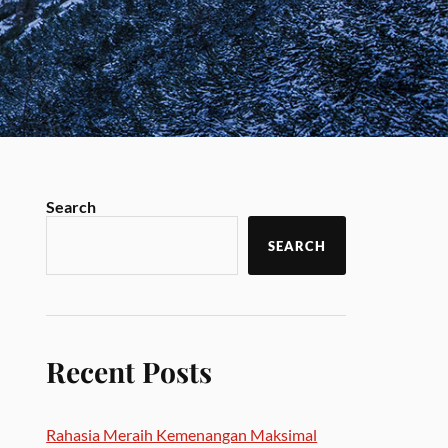
Search
SEARCH
Recent Posts
Rahasia Meraih Kemenangan Maksimal