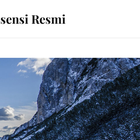
isensi Resmi