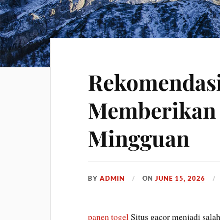
Rekomendasi 
Memberikan
Mingguan
BY
ADMIN
ON
JUNE 15, 2026
panen togel
Situs gacor menjadi salah