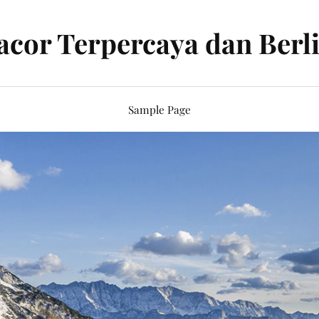
Gacor Terpercaya dan Berl
Sample Page