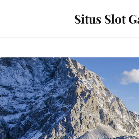
Situs Slot 