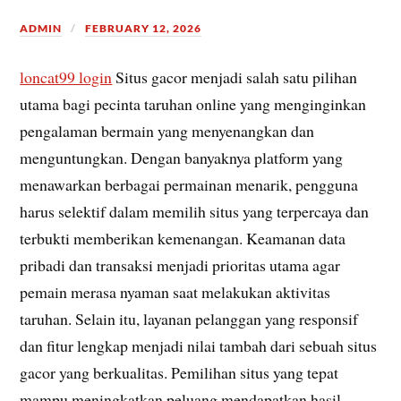
ADMIN
FEBRUARY 12, 2026
loncat99 login
Situs gacor menjadi salah satu pilihan
utama bagi pecinta taruhan online yang menginginkan
pengalaman bermain yang menyenangkan dan
menguntungkan. Dengan banyaknya platform yang
menawarkan berbagai permainan menarik, pengguna
harus selektif dalam memilih situs yang terpercaya dan
terbukti memberikan kemenangan. Keamanan data
pribadi dan transaksi menjadi prioritas utama agar
pemain merasa nyaman saat melakukan aktivitas
taruhan. Selain itu, layanan pelanggan yang responsif
dan fitur lengkap menjadi nilai tambah dari sebuah situs
gacor yang berkualitas. Pemilihan situs yang tepat
mampu meningkatkan peluang mendapatkan hasil