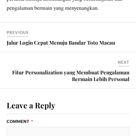
pengalaman bermain yang menyenangkan.
PREVIOUS
Jalur Login Cepat Menuju Bandar Toto Macau
NEXT
Fitur Personalization yang Membuat Pengalaman
Bermain Lebih Personal
Leave a Reply
COMMENT
*