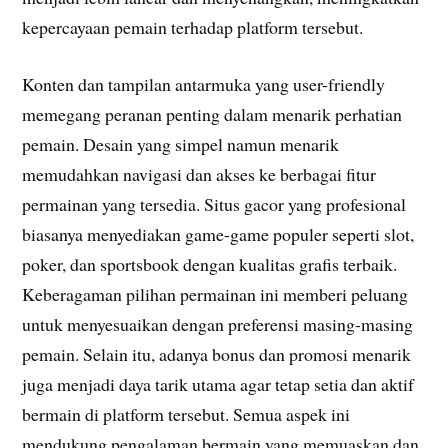
kepercayaan pemain terhadap platform tersebut.
Konten dan tampilan antarmuka yang user-friendly
memegang peranan penting dalam menarik perhatian
pemain. Desain yang simpel namun menarik
memudahkan navigasi dan akses ke berbagai fitur
permainan yang tersedia. Situs gacor yang profesional
biasanya menyediakan game-game populer seperti slot,
poker, dan sportsbook dengan kualitas grafis terbaik.
Keberagaman pilihan permainan ini memberi peluang
untuk menyesuaikan dengan preferensi masing-masing
pemain. Selain itu, adanya bonus dan promosi menarik
juga menjadi daya tarik utama agar tetap setia dan aktif
bermain di platform tersebut. Semua aspek ini
mendukung pengalaman bermain yang memuaskan dan