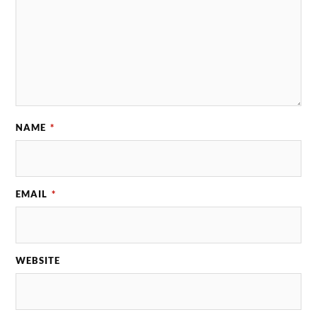
NAME
*
EMAIL
*
WEBSITE