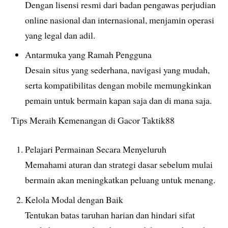
Dengan lisensi resmi dari badan pengawas perjudian
online nasional dan internasional, menjamin operasi
yang legal dan adil.
Antarmuka yang Ramah Pengguna
Desain situs yang sederhana, navigasi yang mudah,
serta kompatibilitas dengan mobile memungkinkan
pemain untuk bermain kapan saja dan di mana saja.
Tips Meraih Kemenangan di Gacor Taktik88
Pelajari Permainan Secara Menyeluruh
Memahami aturan dan strategi dasar sebelum mulai
bermain akan meningkatkan peluang untuk menang.
Kelola Modal dengan Baik
Tentukan batas taruhan harian dan hindari sifat