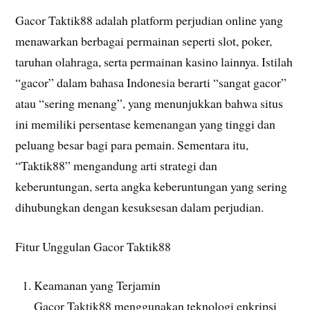
Gacor Taktik88 adalah platform perjudian online yang
menawarkan berbagai permainan seperti slot, poker,
taruhan olahraga, serta permainan kasino lainnya. Istilah
“gacor” dalam bahasa Indonesia berarti “sangat gacor”
atau “sering menang”, yang menunjukkan bahwa situs
ini memiliki persentase kemenangan yang tinggi dan
peluang besar bagi para pemain. Sementara itu,
“Taktik88” mengandung arti strategi dan
keberuntungan, serta angka keberuntungan yang sering
dihubungkan dengan kesuksesan dalam perjudian.
Fitur Unggulan Gacor Taktik88
Keamanan yang Terjamin
Gacor Taktik88 menggunakan teknologi enkripsi