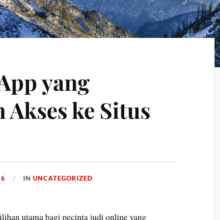
 App yang
Akses ke Situs
26
IN
UNCATEGORIZED
ilihan utama bagi pecinta judi online yang