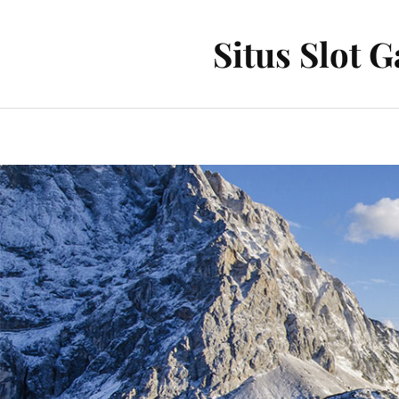
Situs Slot 