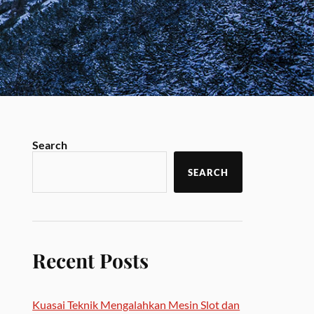
Search
SEARCH
Recent Posts
Kuasai Teknik Mengalahkan Mesin Slot dan