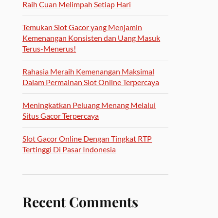
Raih Cuan Melimpah Setiap Hari
Temukan Slot Gacor yang Menjamin
Kemenangan Konsisten dan Uang Masuk
Terus-Menerus!
Rahasia Meraih Kemenangan Maksimal
Dalam Permainan Slot Online Terpercaya
Meningkatkan Peluang Menang Melalui
Situs Gacor Terpercaya
Slot Gacor Online Dengan Tingkat RTP
Tertinggi Di Pasar Indonesia
Recent Comments