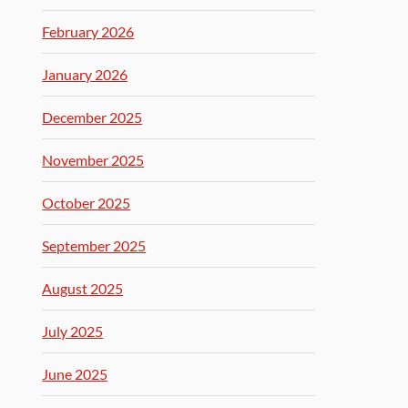
February 2026
January 2026
December 2025
November 2025
October 2025
September 2025
August 2025
July 2025
June 2025