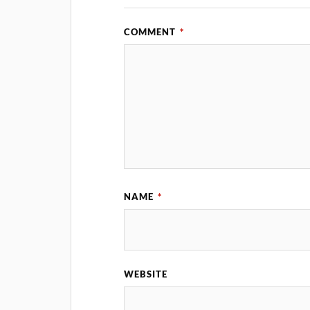
COMMENT
*
NAME
*
WEBSITE