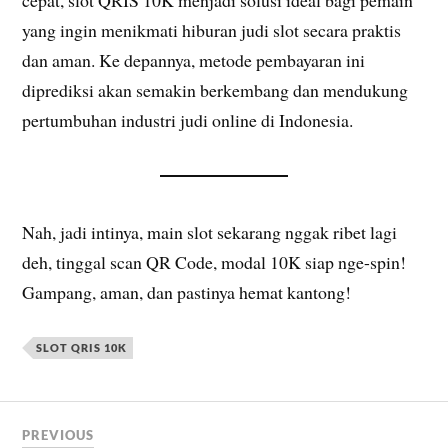
cepat, slot QRIS 10K menjadi solusi ideal bagi pemain
yang ingin menikmati hiburan judi slot secara praktis
dan aman. Ke depannya, metode pembayaran ini
diprediksi akan semakin berkembang dan mendukung
pertumbuhan industri judi online di Indonesia.
Nah, jadi intinya, main slot sekarang nggak ribet lagi
deh, tinggal scan QR Code, modal 10K siap nge-spin!
Gampang, aman, dan pastinya hemat kantong!
SLOT QRIS 10K
PREVIOUS