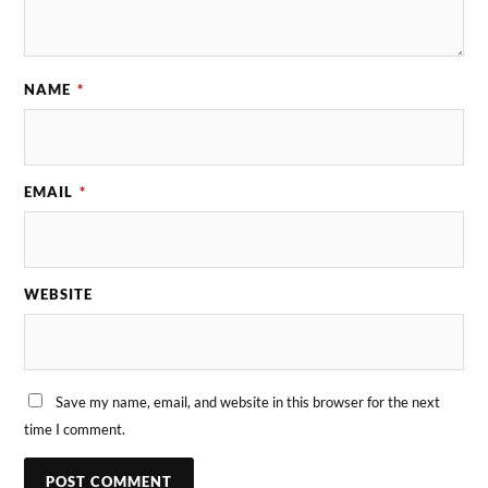
NAME
*
EMAIL
*
WEBSITE
Save my name, email, and website in this browser for the next
time I comment.