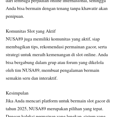
dari lembaga perjudian online internasional, sehingga
Anda bisa bermain dengan tenang tanpa khawatir akan
penipuan.
Komunitas Slot yang Aktif
NUSA89 juga memiliki komunitas yang aktif, siap
membagikan tips, rekomendasi permainan gacor, serta
strategi untuk meraih kemenangan di slot online. Anda
bisa bergabung dalam grup atau forum yang dikelola
oleh tim NUSA89, membuat pengalaman bermain
semakin seru dan interaktif.
Kesimpulan
Jika Anda mencari platform untuk bermain slot gacor di
tahun 2025, NUSA89 merupakan pilihan yang tepat.
Dengan koleksi permainan yang lengkap, sistem yang