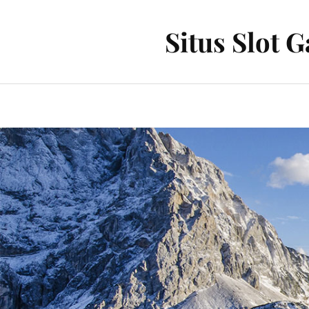
Situs Slot 