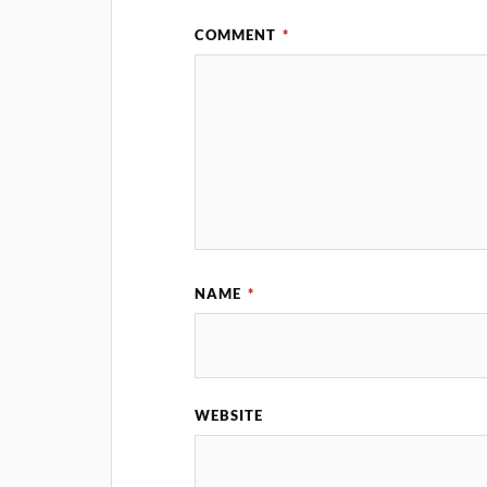
COMMENT
*
NAME
*
WEBSITE