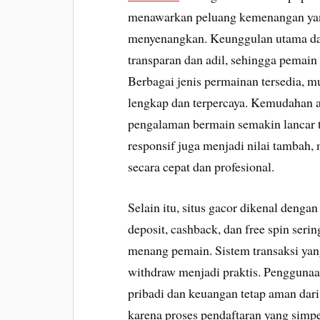
menawarkan peluang kemenangan yan
menyenangkan. Keunggulan utama dari
transparan dan adil, sehingga pemain
Berbagai jenis permainan tersedia, mul
lengkap dan terpercaya. Kemudahan 
pengalaman bermain semakin lancar 
responsif juga menjadi nilai tambah,
secara cepat dan profesional.
Selain itu, situs gacor dikenal deng
deposit, cashback, dan free spin ser
menang pemain. Sistem transaksi yan
withdraw menjadi praktis. Penggunaa
pribadi dan keuangan tetap aman dar
karena proses pendaftaran yang simpel