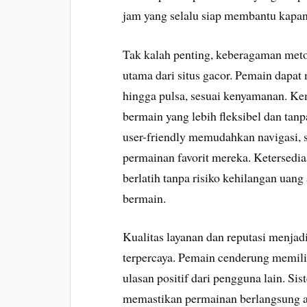
jam yang selalu siap membantu kapan
Tak kalah penting, keberagaman met
utama dari situs gacor. Pemain dapat 
hingga pulsa, sesuai kenyamanan. K
bermain yang lebih fleksibel dan tanp
user-friendly memudahkan navigasi
permainan favorit mereka. Ketersed
berlatih tanpa risiko kehilangan uang
bermain.
Kualitas layanan dan reputasi menjadi
terpercaya. Pemain cenderung memili
ulasan positif dari pengguna lain. S
memastikan permainan berlangsung adil