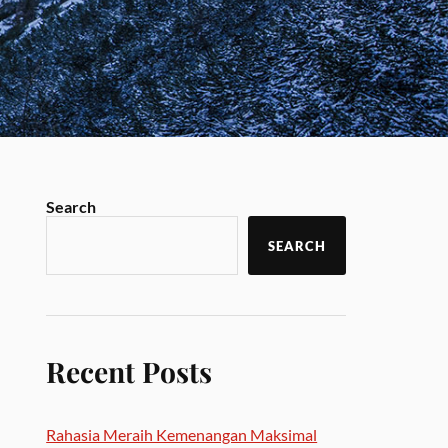
Search
SEARCH
Recent Posts
Rahasia Meraih Kemenangan Maksimal