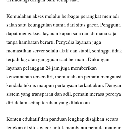
Kemudahan akses melalui berbagai perangkat menjadi
salah satu keunggulan utama dari situs gacor. Pengguna
dapat mengakses layanan kapan saja dan di mana saja
tanpa hambatan berarti. Penyedia layanan juga
memastikan server selalu aktif dan stabil, sehingga tidak
terjadi lag atau gangguan saat bermain. Dukungan
layanan pelanggan 24 jam juga memberikan
kenyamanan tersendiri, memudahkan pemain mengatasi
kendala teknis maupun pertanyaan terkait akun. Dengan
sistem yang transparan dan adil, pemain merasa percaya
diri dalam setiap taruhan yang dilakukan.
Konten edukatif dan panduan lengkap disajikan secara
lengkap di situs gacor untuk membantu pemula maupun