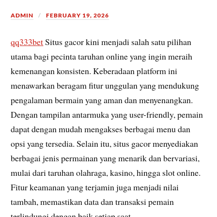
ADMIN
FEBRUARY 19, 2026
qq333bet
Situs gacor kini menjadi salah satu pilihan
utama bagi pecinta taruhan online yang ingin meraih
kemenangan konsisten. Keberadaan platform ini
menawarkan beragam fitur unggulan yang mendukung
pengalaman bermain yang aman dan menyenangkan.
Dengan tampilan antarmuka yang user-friendly, pemain
dapat dengan mudah mengakses berbagai menu dan
opsi yang tersedia. Selain itu, situs gacor menyediakan
berbagai jenis permainan yang menarik dan bervariasi,
mulai dari taruhan olahraga, kasino, hingga slot online.
Fitur keamanan yang terjamin juga menjadi nilai
tambah, memastikan data dan transaksi pemain
terlindungi dengan baik setiap saat.