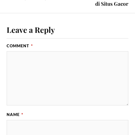
di Situs Gacor
Leave a Reply
COMMENT
*
NAME
*