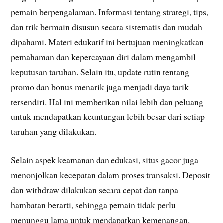
pemain berpengalaman. Informasi tentang strategi, tips,
dan trik bermain disusun secara sistematis dan mudah
dipahami. Materi edukatif ini bertujuan meningkatkan
pemahaman dan kepercayaan diri dalam mengambil
keputusan taruhan. Selain itu, update rutin tentang
promo dan bonus menarik juga menjadi daya tarik
tersendiri. Hal ini memberikan nilai lebih dan peluang
untuk mendapatkan keuntungan lebih besar dari setiap
taruhan yang dilakukan.
Selain aspek keamanan dan edukasi, situs gacor juga
menonjolkan kecepatan dalam proses transaksi. Deposit
dan withdraw dilakukan secara cepat dan tanpa
hambatan berarti, sehingga pemain tidak perlu
menunggu lama untuk mendapatkan kemenangan.