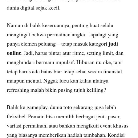
dunia digital sejak kecil.
Namun di balik keseruannya, penting buat selalu
mengingat bahwa permainan angka—apalagi yang
judi
punya elemen peluang—tetap masuk kategori
online
. Jadi, harus pintar atur ritme, setting limit, dan
menghindari bermain impulsif. Hiburan itu oke, tapi
tetap harus ada batas biar tetap sehat secara finansial
maupun mental. Nggak lucu kan kalau niatnya
refreshing malah bikin pusing tujuh keliling?
Balik ke gameplay, dunia toto sekarang juga lebih
fleksibel. Pemain bisa memilih berbagai jenis pasar,
variasi permainan, atau bahkan mengikuti event khusus
yang biasanya memberikan hadiah tambahan. Kondisi