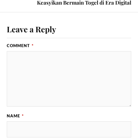
Keasyikan Bermain Togel di Era Digital
Leave a Reply
COMMENT
*
NAME
*