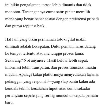
ini bikin pengalaman terasa lebih dinamis dan tidak
monoton. Tantangannya cuma satu: pintar memilih
mana yang benar-benar sesuai dengan preferensi pribadi
dan punya reputasi baik.
Hal lain yang bikin permainan toto digital makin
diminati adalah kecepatan. Dulu, pemain harus datang
ke tempat tertentu atau menunggu proses lama.
Sekarang? Not anymore. Hasil keluar lebih cepat,
informasi lebih transparan, dan proses transaksi makin
mudah. Apalagi kalau platformnya menyediakan layanan
pelanggan yang responsif—yang siap bantu kalau ada
kendala teknis, kesalahan input, atau cuma sekadar
pertanyaan sepele yang sering muncul di kepala pemain
baru.