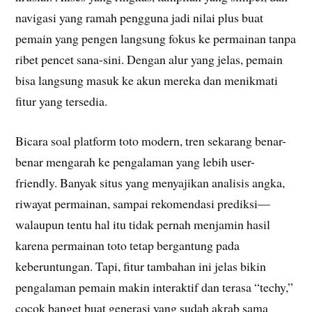
navigasi yang ramah pengguna jadi nilai plus buat
pemain yang pengen langsung fokus ke permainan tanpa
ribet pencet sana-sini. Dengan alur yang jelas, pemain
bisa langsung masuk ke akun mereka dan menikmati
fitur yang tersedia.
Bicara soal platform toto modern, tren sekarang benar-
benar mengarah ke pengalaman yang lebih user-
friendly. Banyak situs yang menyajikan analisis angka,
riwayat permainan, sampai rekomendasi prediksi—
walaupun tentu hal itu tidak pernah menjamin hasil
karena permainan toto tetap bergantung pada
keberuntungan. Tapi, fitur tambahan ini jelas bikin
pengalaman pemain makin interaktif dan terasa “techy,”
cocok banget buat generasi yang sudah akrab sama