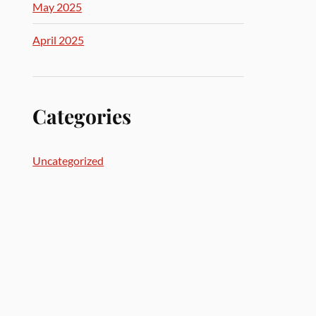
May 2025
April 2025
Categories
Uncategorized