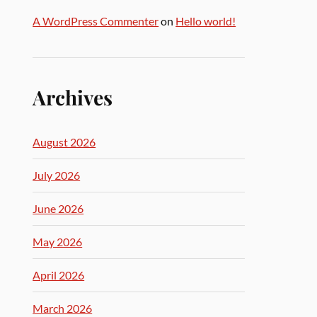
A WordPress Commenter
on
Hello world!
Archives
August 2026
July 2026
June 2026
May 2026
April 2026
March 2026