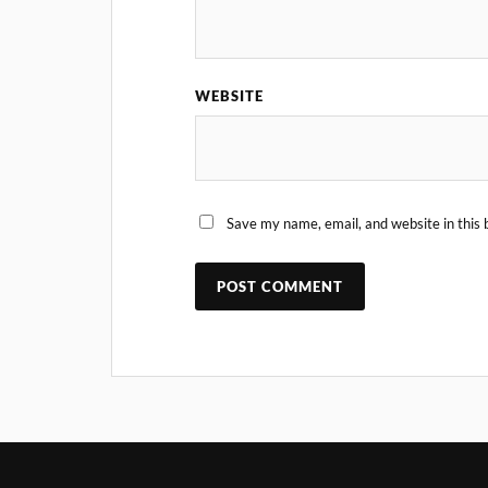
WEBSITE
Save my name, email, and website in this 