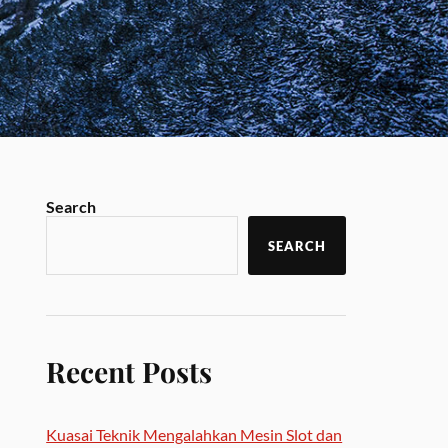
Search
SEARCH
Recent Posts
Kuasai Teknik Mengalahkan Mesin Slot dan