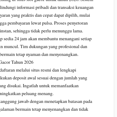
indungi informasi pribadi dan transaksi keuangan
ran yang praktis dan cepat dapat dipilih, mulai
ingga pembayaran lewat pulsa. Proses penyetoran
instan, sehingga tidak perlu menunggu lama.
iap sedia 24 jam akan membantu menangani setiap
in muncul. Tim dukungan yang profesional dan
ermain tetap nyaman dan menyenangkan.
 Gacor Tahun 2026
aftaran melalui situs resmi dan lengkapi
lakukan deposit awal sesuai dengan jumlah yang
yang disukai. Ingatlah untuk memanfaatkan
ningkatkan peluang menang.
rtanggung jawab dengan menetapkan batasan pada
alaman bermain tetap menyenangkan dan tidak