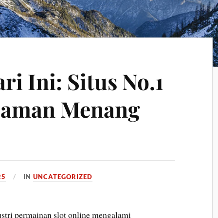
ri Ini: Situs No.1
laman Menang
25
IN
UNCATEGORIZED
tri permainan slot online mengalami