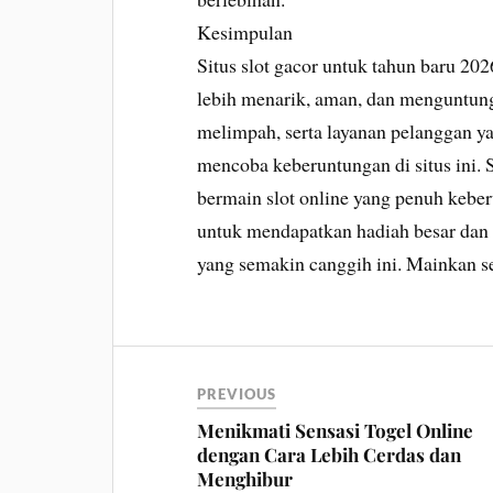
Kesimpulan
Situs slot gacor untuk tahun baru 2
lebih menarik, aman, dan menguntung
melimpah, serta layanan pelanggan y
mencoba keberuntungan di situs ini. 
bermain slot online yang penuh kebe
untuk mendapatkan hadiah besar dan 
yang semakin canggih ini. Mainkan 
PREVIOUS
Menikmati Sensasi Togel Online
dengan Cara Lebih Cerdas dan
Menghibur