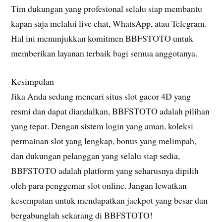
Tim dukungan yang profesional selalu siap membantu
kapan saja melalui live chat, WhatsApp, atau Telegram.
Hal ini menunjukkan komitmen BBFSTOTO untuk
memberikan layanan terbaik bagi semua anggotanya.
Kesimpulan
Jika Anda sedang mencari situs slot gacor 4D yang
resmi dan dapat diandalkan, BBFSTOTO adalah pilihan
yang tepat. Dengan sistem login yang aman, koleksi
permainan slot yang lengkap, bonus yang melimpah,
dan dukungan pelanggan yang selalu siap sedia,
BBFSTOTO adalah platform yang seharusnya dipilih
oleh para penggemar slot online. Jangan lewatkan
kesempatan untuk mendapatkan jackpot yang besar dan
bergabunglah sekarang di BBFSTOTO!