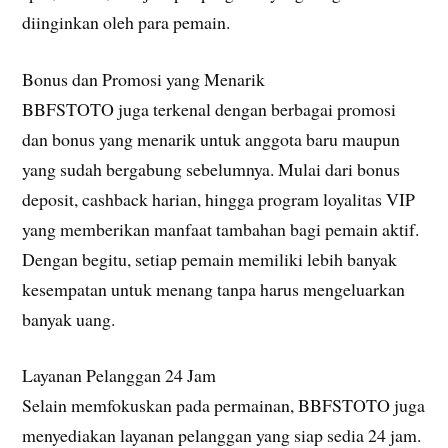
diinginkan oleh para pemain.
Bonus dan Promosi yang Menarik
BBFSTOTO juga terkenal dengan berbagai promosi
dan bonus yang menarik untuk anggota baru maupun
yang sudah bergabung sebelumnya. Mulai dari bonus
deposit, cashback harian, hingga program loyalitas VIP
yang memberikan manfaat tambahan bagi pemain aktif.
Dengan begitu, setiap pemain memiliki lebih banyak
kesempatan untuk menang tanpa harus mengeluarkan
banyak uang.
Layanan Pelanggan 24 Jam
Selain memfokuskan pada permainan, BBFSTOTO juga
menyediakan layanan pelanggan yang siap sedia 24 jam.