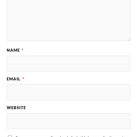
NAME
*
EMAIL
*
WEBSITE