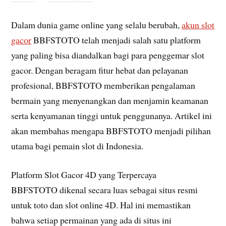
Dalam dunia game online yang selalu berubah,
akun slot
gacor
BBFSTOTO telah menjadi salah satu platform
yang paling bisa diandalkan bagi para penggemar slot
gacor. Dengan beragam fitur hebat dan pelayanan
profesional, BBFSTOTO memberikan pengalaman
bermain yang menyenangkan dan menjamin keamanan
serta kenyamanan tinggi untuk penggunanya. Artikel ini
akan membahas mengapa BBFSTOTO menjadi pilihan
utama bagi pemain slot di Indonesia.
Platform Slot Gacor 4D yang Terpercaya
BBFSTOTO dikenal secara luas sebagai situs resmi
untuk toto dan slot online 4D. Hal ini memastikan
bahwa setiap permainan yang ada di situs ini