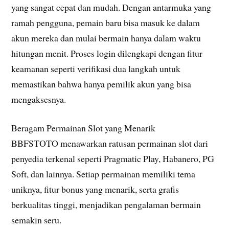
yang sangat cepat dan mudah. Dengan antarmuka yang
ramah pengguna, pemain baru bisa masuk ke dalam
akun mereka dan mulai bermain hanya dalam waktu
hitungan menit. Proses login dilengkapi dengan fitur
keamanan seperti verifikasi dua langkah untuk
memastikan bahwa hanya pemilik akun yang bisa
mengaksesnya.
Beragam Permainan Slot yang Menarik
BBFSTOTO menawarkan ratusan permainan slot dari
penyedia terkenal seperti Pragmatic Play, Habanero, PG
Soft, dan lainnya. Setiap permainan memiliki tema
uniknya, fitur bonus yang menarik, serta grafis
berkualitas tinggi, menjadikan pengalaman bermain
semakin seru.