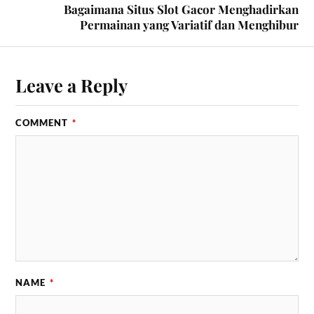
Bagaimana Situs Slot Gacor Menghadirkan
Permainan yang Variatif dan Menghibur
Leave a Reply
COMMENT
*
NAME
*