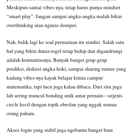
Meskipun santai vibes-nya, tetap harus punya mindset
“smart play”. Jangan sampai angka-angka malah bikin
overthinking atau nguras dompet.
Nah, balik lagi ke soal permainan itu sendiri. Salah satu
hal yang bikin dunia togel tetap hidup dan digandrungi
adalah komunitasnya. Banyak banget grup-grup
prediksi, diskusi angka hoki, sampai sharing rumus yang
kadang vibes-nya kayak belajar kimia campur
matematika, tapi lucu juga kalau dibaca. Dari situ juga
lah sering muncul bonding unik antar pemain—sejenis
circle kecil dengan topik obrolan yang nggak semua
orang paham.
Akses login yang stabil juga ngebantu banget buat