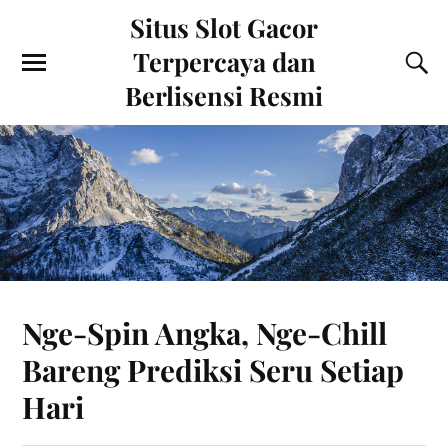
Situs Slot Gacor
Terpercaya dan
Berlisensi Resmi
Nge-Spin Angka, Nge-Chill
Bareng Prediksi Seru Setiap
Hari