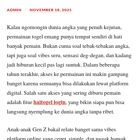
ADMIN
NOVEMBER 18, 2025
Kalau ngomongin dunia angka yang penuh kejutan,
permainan togel emang punya tempat sendiri di hati
banyak pemain. Bukan cuma soal tebak-tebakan angka,
tapi juga soal vibes seru, sensasi deg-degan, dan kadang
jadi hiburan kecil pas lagi suntuk. Dalam beberapa
tahun terakhir, akses ke permainan ini makin gampang
banget karena semuanya bisa dilakukan lewat platform
digital. Salah satu akses yang sering diburu pemain
haitogel login
adalah fitur
, yang bikin siapa pun bisa
langsung nyemplung ke dunia angka tanpa ribet.
Anak-anak Gen Z bakal relate banget sama vibes
platform online yang cepet, simple, dan nggak banyak