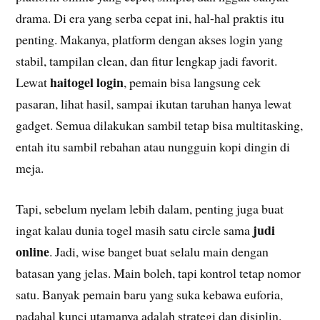
drama. Di era yang serba cepat ini, hal-hal praktis itu
penting. Makanya, platform dengan akses login yang
stabil, tampilan clean, dan fitur lengkap jadi favorit.
haitogel login
Lewat
, pemain bisa langsung cek
pasaran, lihat hasil, sampai ikutan taruhan hanya lewat
gadget. Semua dilakukan sambil tetap bisa multitasking,
entah itu sambil rebahan atau nungguin kopi dingin di
meja.
Tapi, sebelum nyelam lebih dalam, penting juga buat
judi
ingat kalau dunia togel masih satu circle sama
online
. Jadi, wise banget buat selalu main dengan
batasan yang jelas. Main boleh, tapi kontrol tetap nomor
satu. Banyak pemain baru yang suka kebawa euforia,
padahal kunci utamanya adalah strategi dan disiplin.