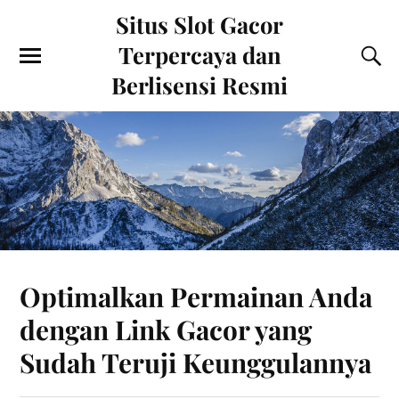
Situs Slot Gacor
Terpercaya dan
Berlisensi Resmi
Optimalkan Permainan Anda
dengan Link Gacor yang
Sudah Teruji Keunggulannya