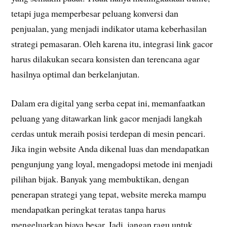
tetapi juga memperbesar peluang konversi dan
penjualan, yang menjadi indikator utama keberhasilan
strategi pemasaran. Oleh karena itu, integrasi link gacor
harus dilakukan secara konsisten dan terencana agar
hasilnya optimal dan berkelanjutan.
Dalam era digital yang serba cepat ini, memanfaatkan
peluang yang ditawarkan link gacor menjadi langkah
cerdas untuk meraih posisi terdepan di mesin pencari.
Jika ingin website Anda dikenal luas dan mendapatkan
pengunjung yang loyal, mengadopsi metode ini menjadi
pilihan bijak. Banyak yang membuktikan, dengan
penerapan strategi yang tepat, website mereka mampu
mendapatkan peringkat teratas tanpa harus
mengeluarkan biaya besar. Jadi, jangan ragu untuk