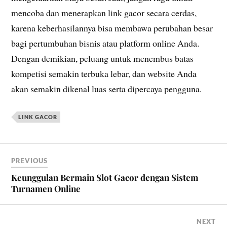
mencoba dan menerapkan link gacor secara cerdas,
karena keberhasilannya bisa membawa perubahan besar
bagi pertumbuhan bisnis atau platform online Anda.
Dengan demikian, peluang untuk menembus batas
kompetisi semakin terbuka lebar, dan website Anda
akan semakin dikenal luas serta dipercaya pengguna.
LINK GACOR
PREVIOUS
Keunggulan Bermain Slot Gacor dengan Sistem
Turnamen Online
NEXT