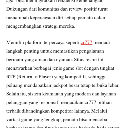
agar bisa meningkatkan frekuensi kemenangan.
Dukungan dari komunitas dan review positif turut
menambah kepercayaan diri setiap pemain dalam
mengembangkan strategi mereka.
Memilih platform terpercaya seperti
cr777
menjadi
langkah penting untuk memastikan pengalaman
bermain yang aman dan nyaman. Situs resmi ini
menawarkan berbagai jenis game slot dengan tingkat
RTP (Return to Player) yang kompetitif, sehingga
peluang mendapatkan jackpot besar tetap terbuka lebar.
Selain itu, sistem keamanan yang modern dan layanan
pelanggan yang responsif menjadikan cr777 pilihan
terbaik dibandingkan kompetitor lainnya. Melalui
variasi game yang lengkap, pemain bisa mencoba
berbagai tema dan fitur bonus yang berbeda-beda setiap