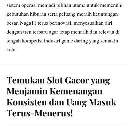
sistem operasi menjadi pilihan utama untuk memenuhi
kebutuhan hiburan serta peluang meraih keuntungan
besar. Naga11 terus berinovasi, menyesuaikan diri
dengan tren terbaru agar tetap menarik dan relevan di
tengah kompetisi industri game daring yang semakin
ketat.
Temukan Slot Gacor yang
Menjamin Kemenangan
Konsisten dan Uang Masuk
Terus-Menerus!