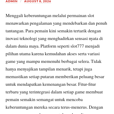
ADMIN
AUGUST 8, 2026
Menggali keberuntungan melalui permainan slot
menawarkan pengalaman yang mendebarkan dan penuh
tantangan. Para pemain kini semakin tertarik dengan
inovasi teknologi yang menghadirkan sensasi nyata di
dalam dunia maya. Platform seperti slot777 menjadi
pilihan utama karena kemudahan akses serta variasi
game yang mampu memenuhi berbagai selera. Tidak
hanya menyajikan tampilan menarik, tetapi juga
memastikan setiap putaran memberikan peluang besar
untuk mendapatkan kemenangan besar. Fitur-fitur
terbaru yang terintegrasi dalam setiap game membuat
pemain semakin semangat untuk mencoba
keberuntungan mereka secara terus-menerus. Dengan