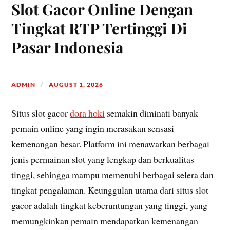
Slot Gacor Online Dengan
Tingkat RTP Tertinggi Di
Pasar Indonesia
ADMIN
AUGUST 1, 2026
Situs slot gacor
dora hoki
semakin diminati banyak
pemain online yang ingin merasakan sensasi
kemenangan besar. Platform ini menawarkan berbagai
jenis permainan slot yang lengkap dan berkualitas
tinggi, sehingga mampu memenuhi berbagai selera dan
tingkat pengalaman. Keunggulan utama dari situs slot
gacor adalah tingkat keberuntungan yang tinggi, yang
memungkinkan pemain mendapatkan kemenangan