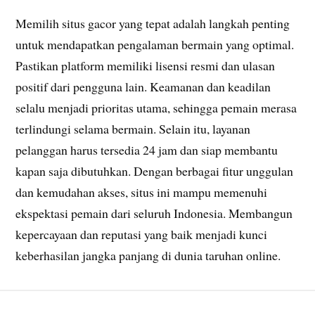
Memilih situs gacor yang tepat adalah langkah penting
untuk mendapatkan pengalaman bermain yang optimal.
Pastikan platform memiliki lisensi resmi dan ulasan
positif dari pengguna lain. Keamanan dan keadilan
selalu menjadi prioritas utama, sehingga pemain merasa
terlindungi selama bermain. Selain itu, layanan
pelanggan harus tersedia 24 jam dan siap membantu
kapan saja dibutuhkan. Dengan berbagai fitur unggulan
dan kemudahan akses, situs ini mampu memenuhi
ekspektasi pemain dari seluruh Indonesia. Membangun
kepercayaan dan reputasi yang baik menjadi kunci
keberhasilan jangka panjang di dunia taruhan online.