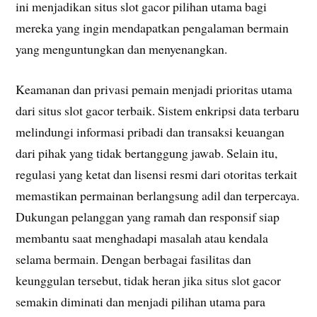
ini menjadikan situs slot gacor pilihan utama bagi
mereka yang ingin mendapatkan pengalaman bermain
yang menguntungkan dan menyenangkan.
Keamanan dan privasi pemain menjadi prioritas utama
dari situs slot gacor terbaik. Sistem enkripsi data terbaru
melindungi informasi pribadi dan transaksi keuangan
dari pihak yang tidak bertanggung jawab. Selain itu,
regulasi yang ketat dan lisensi resmi dari otoritas terkait
memastikan permainan berlangsung adil dan terpercaya.
Dukungan pelanggan yang ramah dan responsif siap
membantu saat menghadapi masalah atau kendala
selama bermain. Dengan berbagai fasilitas dan
keunggulan tersebut, tidak heran jika situs slot gacor
semakin diminati dan menjadi pilihan utama para