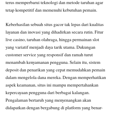
terus memperbarui teknologi dan metode taruhan agar
tetap kompetitif dan memenuhi kebutuhan pemain.
Keberhasilan sebuah situs gacor tak lepas dari kualitas
layanan dan inovasi yang dihadirkan secara rutin. Fitur
live casino, taruhan olahraga, hingga permainan slot
yang variatif menjadi daya tarik utama. Dukungan
customer service yang responsif dan ramah turut
menambah kenyamanan pengguna. Selain itu, sistem
deposit dan penarikan yang cepat memudahkan pemain
dalam mengelola dana mereka. Dengan memperhatikan
aspek keamanan, situs ini mampu mempertahankan
kepercayaan pengguna dari berbagai kalangan.
Pengalaman bertaruh yang menyenangkan akan
didapatkan dengan bergabung di platform yang benar-