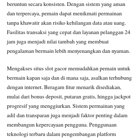
beruntun secara konsisten. Dengan sistem yang aman
dan terpercaya, pemain dapat menikmati permainan
tanpa khawatir akan risiko kehilangan data atau uang.
Fasilitas transaksi yang cepat dan layanan pelanggan 24
jam juga menjadi nilai tambah yang membuat
pengalaman bermain lebih menyenangkan dan nyaman.
Mengakses situs slot gacor memudahkan pemain untuk
bermain kapan saja dan di mana saja, asalkan terhubung
dengan internet. Beragam fitur menarik disediakan,
mulai dari bonus deposit, putaran gratis, hingga jackpot
progresif yang menggiurkan. Sistem permainan yang
adil dan transparan juga menjadi faktor penting dalam
membangun kepercayaan pengguna. Penggunaan
teknologi terbaru dalam pengembangan platform