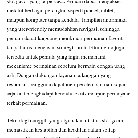
slot gacor yang terpercaya. Pemain dapat mengakses
melalui berbagai perangkat seperti ponsel, tablet,
maupun komputer tanpa kendala. Tampilan antarmuka
yang user-friendly memudahkan navigasi, sehingga
pemain dapat langsung menikmati permainan favorit
tanpa harus menyusun strategi rumit. Fitur demo juga
tersedia untuk pemula yang ingin memahami
mekanisme permainan sebelum bermain dengan uang
asli. Dengan dukungan layanan pelanggan yang
responsif, pengguna dapat memperoleh bantuan kapan
saja saat menghadapi kendala teknis maupun pertanyaan
terkait permainan.
Teknologi canggih yang digunakan di situs slot gacor
memastikan kestabilan dan keadilan dalam setiap