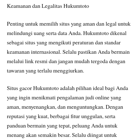
Keamanan dan Legalitas Hukumtoto
Penting untuk memilih situs yang aman dan legal untuk
melindungi uang serta data Anda. Hukumtoto dikenal
sebagai situs yang mengikuti peraturan dan standar
keamanan internasional. Selalu pastikan Anda bermain
melalui link resmi dan jangan mudah tergoda dengan
tawaran yang terlalu menggiurkan.
Situs gacor Hukumtoto adalah pilihan ideal bagi Anda
yang ingin menikmati pengalaman judi online yang
aman, menyenangkan, dan menguntungkan. Dengan
reputasi yang kuat, berbagai fitur unggulan, serta
panduan bermain yang tepat, peluang Anda untuk
menang akan semakin besar. Selalu diingat untuk