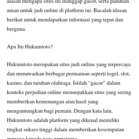
alasan mengapa situs ini dianggap gacor, serta panduan
aman untuk judi online di platform ini. Bacalah ulasan
berikut untuk mendapatkan informasi yang tepat dan
berguna.
Apa Itu Hukumtoto?
Hukumtoto merupakan situs judi online yang terpercaya
dan menawarkan berbagai permainan seperti togel, slot,
kasino, dan taruhan olahraga. Istilah “gacor” dalam
konteks perjudian online menunjukkan situs yang sering
memberikan kemenangan atau hasil yang
menguntungkan bagi pemain. Dengan kata lain,
Hukumtoto adalah platform yang dikenal memiliki
tingkat sukses tinggi dalam memberikan kesempatan
menang kepada para pemainnya.