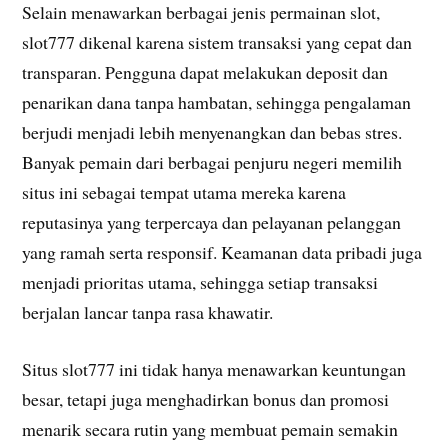
Selain menawarkan berbagai jenis permainan slot,
slot777 dikenal karena sistem transaksi yang cepat dan
transparan. Pengguna dapat melakukan deposit dan
penarikan dana tanpa hambatan, sehingga pengalaman
berjudi menjadi lebih menyenangkan dan bebas stres.
Banyak pemain dari berbagai penjuru negeri memilih
situs ini sebagai tempat utama mereka karena
reputasinya yang terpercaya dan pelayanan pelanggan
yang ramah serta responsif. Keamanan data pribadi juga
menjadi prioritas utama, sehingga setiap transaksi
berjalan lancar tanpa rasa khawatir.
Situs slot777 ini tidak hanya menawarkan keuntungan
besar, tetapi juga menghadirkan bonus dan promosi
menarik secara rutin yang membuat pemain semakin