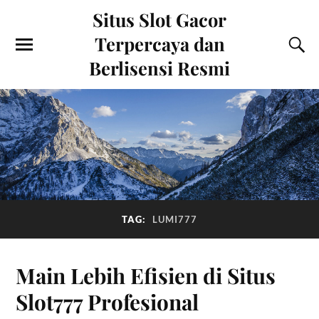
Situs Slot Gacor
Terpercaya dan
Berlisensi Resmi
TAG:
LUMI777
Main Lebih Efisien di Situs
Slot777 Profesional