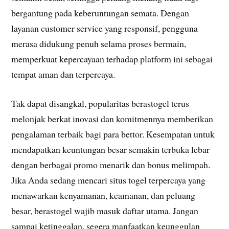
bergantung pada keberuntungan semata. Dengan
layanan customer service yang responsif, pengguna
merasa didukung penuh selama proses bermain,
memperkuat kepercayaan terhadap platform ini sebagai
tempat aman dan terpercaya.
Tak dapat disangkal, popularitas berastogel terus
melonjak berkat inovasi dan komitmennya memberikan
pengalaman terbaik bagi para bettor. Kesempatan untuk
mendapatkan keuntungan besar semakin terbuka lebar
dengan berbagai promo menarik dan bonus melimpah.
Jika Anda sedang mencari situs togel terpercaya yang
menawarkan kenyamanan, keamanan, dan peluang
besar, berastogel wajib masuk daftar utama. Jangan
sampai ketinggalan, segera manfaatkan keunggulan