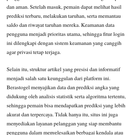
dan aman. Setelah masuk, pemain dapat melihat hasil
prediksi terbaru, melakukan taruhan, serta memantau
saldo dan riwayat taruhan mereka. Keamanan data
pengguna menjadi prioritas utama, sehingga fitur login
ini dilengkapi dengan sistem keamanan yang canggih
agar privasi tetap terjaga.
Selain itu, struktur artikel yang presisi dan informatif
menjadi salah satu keunggulan dari platform ini.
Berastogel menyajikan data dan prediksi angka yang
didukung oleh analisis statistik serta algoritma tertentu,
sehingga pemain bisa mendapatkan prediksi yang lebih
akurat dan terpercaya. Tidak hanya itu, situs ini juga
menyediakan layanan pelanggan yang siap membantu
pengguna dalam menyelesaikan berbagai kendala atau