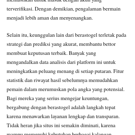
terverifikasi. Dengan demikian, pengalaman bermain
menjadi lebih aman dan menyenangkan.
Selain itu, keunggulan lain dari berastogel terletak pada
strategi dan prediksi yang akurat, membantu bettor
membuat keputusan terbaik. Banyak yang
mengandalkan data analisis dari platform ini untuk
meningkatkan peluang menang di setiap putaran. Fitur
statistik dan riwayat hasil sebelumnya memudahkan
pemain dalam merumuskan pola angka yang potensial.
Bagi mereka yang serius mengejar keuntungan,
bergabung dengan berastogel adalah langkah tepat
karena menawarkan layanan lengkap dan transparan.
Tidak heran jika situs ini semakin diminati, karena
mampu memenuhi kebutuhan berbagai kalangan