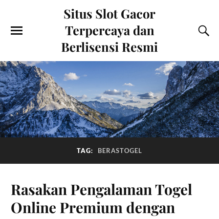
Situs Slot Gacor
Terpercaya dan
Berlisensi Resmi
TAG:
BERASTOGEL
Rasakan Pengalaman Togel
Online Premium dengan