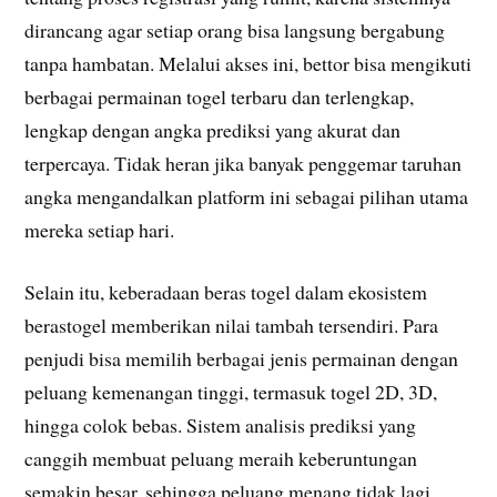
dirancang agar setiap orang bisa langsung bergabung
tanpa hambatan. Melalui akses ini, bettor bisa mengikuti
berbagai permainan togel terbaru dan terlengkap,
lengkap dengan angka prediksi yang akurat dan
terpercaya. Tidak heran jika banyak penggemar taruhan
angka mengandalkan platform ini sebagai pilihan utama
mereka setiap hari.
Selain itu, keberadaan beras togel dalam ekosistem
berastogel memberikan nilai tambah tersendiri. Para
penjudi bisa memilih berbagai jenis permainan dengan
peluang kemenangan tinggi, termasuk togel 2D, 3D,
hingga colok bebas. Sistem analisis prediksi yang
canggih membuat peluang meraih keberuntungan
semakin besar, sehingga peluang menang tidak lagi