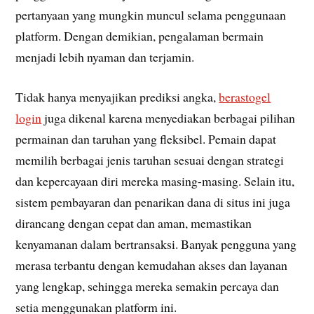
pertanyaan yang mungkin muncul selama penggunaan
platform. Dengan demikian, pengalaman bermain
menjadi lebih nyaman dan terjamin.
Tidak hanya menyajikan prediksi angka,
berastogel
login
juga dikenal karena menyediakan berbagai pilihan
permainan dan taruhan yang fleksibel. Pemain dapat
memilih berbagai jenis taruhan sesuai dengan strategi
dan kepercayaan diri mereka masing-masing. Selain itu,
sistem pembayaran dan penarikan dana di situs ini juga
dirancang dengan cepat dan aman, memastikan
kenyamanan dalam bertransaksi. Banyak pengguna yang
merasa terbantu dengan kemudahan akses dan layanan
yang lengkap, sehingga mereka semakin percaya dan
setia menggunakan platform ini.