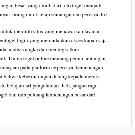
nangan besar yang diraih dari toto togel menjadi
banyak orang untuk tetap semangat dan percaya diri.
n untuk memilih situs yang menawarkan layanan
nentogel login yang memudahkan akses kapan saja.
ada analisis angka dan meningkatkan
aik. Dunia togel online memang penuh tantangan,
percayaan pada platform terpercaya, kemenangan
ngat bahwa keberuntungan datang kepada mereka
lu belajar dari pengalaman. Jadi, jangan ragu
ogel dan raih peluang kemenangan besar dari