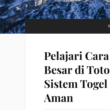
Pelajari Ca
Besar di Tot
Sistem Togel
Aman