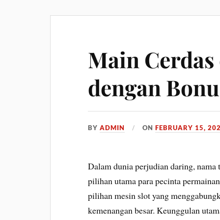
Main Cerdas d
dengan Bonu
BY
ADMIN
ON
FEBRUARY 15, 20
Dalam dunia perjudian daring, nama t
pilihan utama para pecinta permaina
pilihan mesin slot yang menggabung
kemenangan besar. Keunggulan utama d