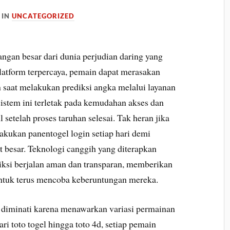
IN
UNCATEGORIZED
ngan besar dari dunia perjudian daring yang
latform terpercaya, pemain dapat merasakan
saat melakukan prediksi angka melalui layanan
istem ini terletak pada kemudahan akses dan
setelah proses taruhan selesai. Tak heran jika
akukan panentogel login setiap hari demi
 besar. Teknologi canggih yang diterapkan
iksi berjalan aman dan transparan, memberikan
 untuk terus mencoba keberuntungan mereka.
in diminati karena menawarkan variasi permainan
 toto togel hingga toto 4d, setiap pemain