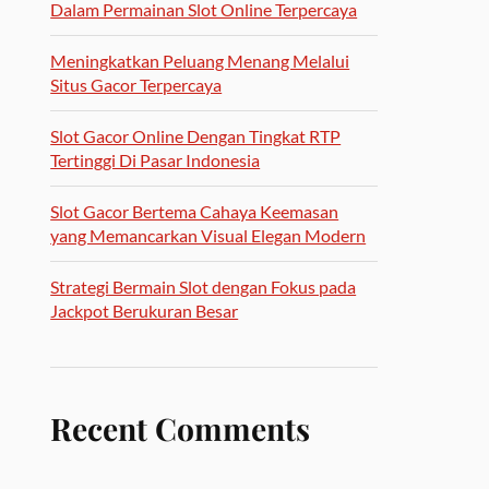
Dalam Permainan Slot Online Terpercaya
Meningkatkan Peluang Menang Melalui
Situs Gacor Terpercaya
Slot Gacor Online Dengan Tingkat RTP
Tertinggi Di Pasar Indonesia
Slot Gacor Bertema Cahaya Keemasan
yang Memancarkan Visual Elegan Modern
Strategi Bermain Slot dengan Fokus pada
Jackpot Berukuran Besar
Recent Comments