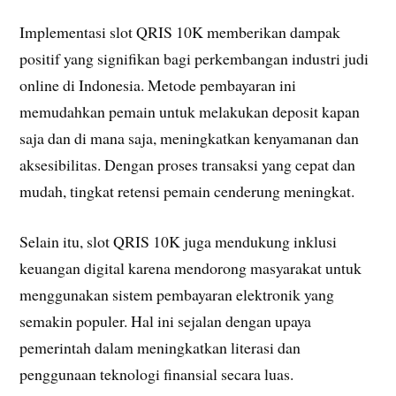
Implementasi slot QRIS 10K memberikan dampak
positif yang signifikan bagi perkembangan industri judi
online di Indonesia. Metode pembayaran ini
memudahkan pemain untuk melakukan deposit kapan
saja dan di mana saja, meningkatkan kenyamanan dan
aksesibilitas. Dengan proses transaksi yang cepat dan
mudah, tingkat retensi pemain cenderung meningkat.
Selain itu, slot QRIS 10K juga mendukung inklusi
keuangan digital karena mendorong masyarakat untuk
menggunakan sistem pembayaran elektronik yang
semakin populer. Hal ini sejalan dengan upaya
pemerintah dalam meningkatkan literasi dan
penggunaan teknologi finansial secara luas.