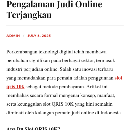
Pengalaman Judi Online
Terjangkau
ADMIN
JULY 6, 2025
Perkembangan teknologi digital telah membawa
perubahan signifikan pada berbagai sektor, termasuk
industri perjudian online. Salah satu inovasi terbaru
slot
yang memudahkan para pemain adalah penggunaan
qris 10k
sebagai metode pembayaran. Artikel ini
membahas secara formal mengenai konsep, manfaat,
serta keunggulan slot QRIS 10K yang kini semakin
diminati oleh kalangan pemain judi online di Indonesia.
Apa Itu Slot QRIS 10K?