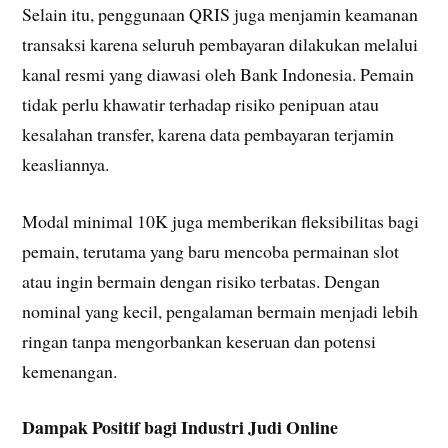
Selain itu, penggunaan QRIS juga menjamin keamanan
transaksi karena seluruh pembayaran dilakukan melalui
kanal resmi yang diawasi oleh Bank Indonesia. Pemain
tidak perlu khawatir terhadap risiko penipuan atau
kesalahan transfer, karena data pembayaran terjamin
keasliannya.
Modal minimal 10K juga memberikan fleksibilitas bagi
pemain, terutama yang baru mencoba permainan slot
atau ingin bermain dengan risiko terbatas. Dengan
nominal yang kecil, pengalaman bermain menjadi lebih
ringan tanpa mengorbankan keseruan dan potensi
kemenangan.
Dampak Positif bagi Industri Judi Online