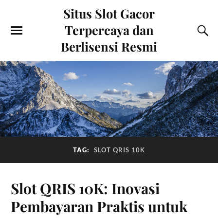
Situs Slot Gacor
Terpercaya dan
Berlisensi Resmi
TAG:
SLOT QRIS 10K
Slot QRIS 10K: Inovasi
Pembayaran Praktis untuk