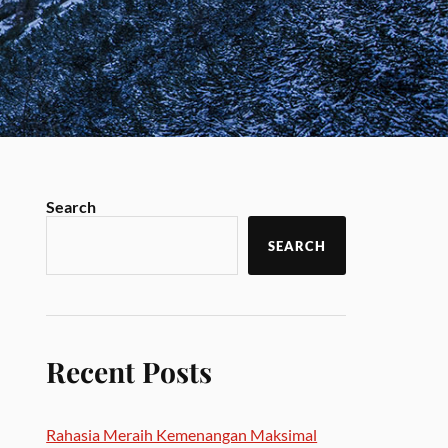
Search
SEARCH
Recent Posts
Rahasia Meraih Kemenangan Maksimal