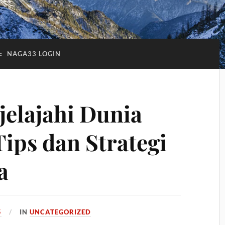
:
NAGA33 LOGIN
elajahi Dunia
Tips dan Strategi
a
5
IN
UNCATEGORIZED