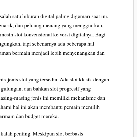
alah satu hiburan digital paling digemari saat ini.
enarik, dan peluang menang yang menggiurkan,
mesin slot konvensional ke versi digitalnya. Bagi
ngungkan, tapi sebenarnya ada beberapa hal
laman bermain menjadi lebih menyenangkan dan
s-jenis slot yang tersedia. Ada slot klasik dengan
 gulungan, dan bahkan slot progresif yang
sing-masing jenis ini memiliki mekanisme dan
hami hal ini akan membantu pemain memilih
ermain dan budget mereka.
k kalah penting. Meskipun slot berbasis