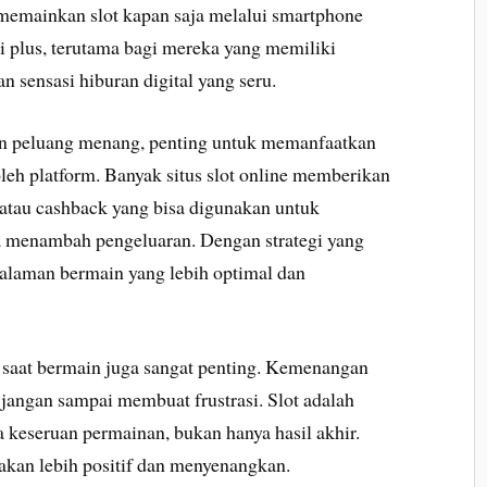
a memainkan slot kapan saja melalui smartphone
lai plus, terutama bagi mereka yang memiliki
n sensasi hiburan digital yang seru.
n peluang menang, penting untuk memanfaatkan
leh platform. Banyak situs slot online memberikan
, atau cashback yang bisa digunakan untuk
 menambah pengeluaran. Dengan strategi yang
alaman bermain yang lebih optimal dan
i saat bermain juga sangat penting. Kemenangan
jangan sampai membuat frustrasi. Slot adalah
a keseruan permainan, bukan hanya hasil akhir.
kan lebih positif dan menyenangkan.