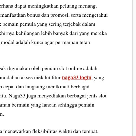
derhana dapat meningkatkan peluang menang.
emanfaatkan bonus dan promosi, serta mengetahui
k pemain pemula yang sering terjebak dalam
hirnya kehilangan lebih banyak dari yang mereka
 modal adalah kunci agar permainan tetap
yak digunakan oleh pemain slot online adalah
naga33 login
mudahan akses melalui fitur
, yang
cepat dan langsung menikmati berbagai
 itu, Naga33 juga menyediakan berbagai jenis slot
aman bermain yang lancar, sehingga pemain
n.
ga menawarkan fleksibilitas waktu dan tempat.