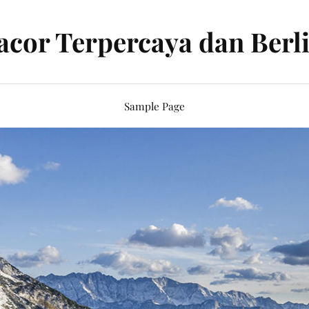
Gacor Terpercaya dan Berl
Sample Page