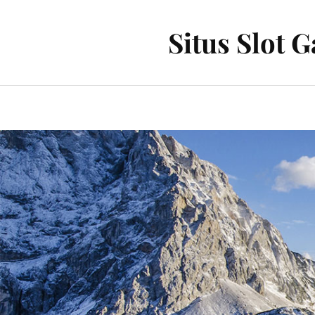
Situs Slot 