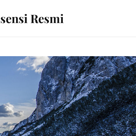
isensi Resmi