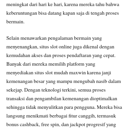
meningkat dari hari ke hari, karena mereka tahu bahwa
keberuntungan bisa datang kapan saja di tengah proses
bermain.
Selain menawarkan pengalaman bermain yang
menyenangkan, situs slot online juga dikenal dengan
kemudahan akses dan proses pendaftaran yang cepat.
Banyak dari mereka memilih platform yang
menyediakan situs slot mudah maxwin karena janji
kemenangan besar yang mampu mengubah nasib dalam
sekejap. Dengan teknologi terkini, semua proses
transaksi dan pengambilan kemenangan dioptimalkan
sehingga tidak menyulitkan para pengguna. Mereka bisa
langsung menikmati berbagai fitur canggih, termasuk
bonus cashback, free spin, dan jackpot progresif yang