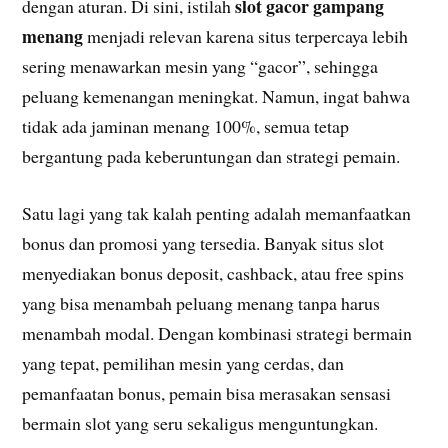
slot gacor gampang
dengan aturan. Di sini, istilah
menang
menjadi relevan karena situs terpercaya lebih
sering menawarkan mesin yang “gacor”, sehingga
peluang kemenangan meningkat. Namun, ingat bahwa
tidak ada jaminan menang 100%, semua tetap
bergantung pada keberuntungan dan strategi pemain.
Satu lagi yang tak kalah penting adalah memanfaatkan
bonus dan promosi yang tersedia. Banyak situs slot
menyediakan bonus deposit, cashback, atau free spins
yang bisa menambah peluang menang tanpa harus
menambah modal. Dengan kombinasi strategi bermain
yang tepat, pemilihan mesin yang cerdas, dan
pemanfaatan bonus, pemain bisa merasakan sensasi
bermain slot yang seru sekaligus menguntungkan.