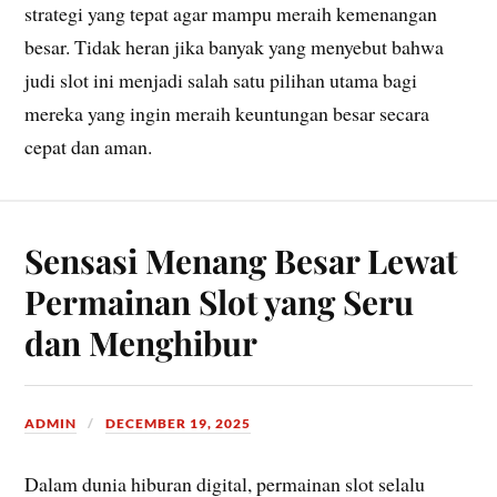
strategi yang tepat agar mampu meraih kemenangan
besar. Tidak heran jika banyak yang menyebut bahwa
judi slot ini menjadi salah satu pilihan utama bagi
mereka yang ingin meraih keuntungan besar secara
cepat dan aman.
Sensasi Menang Besar Lewat
Permainan Slot yang Seru
dan Menghibur
ADMIN
DECEMBER 19, 2025
Dalam dunia hiburan digital, permainan slot selalu