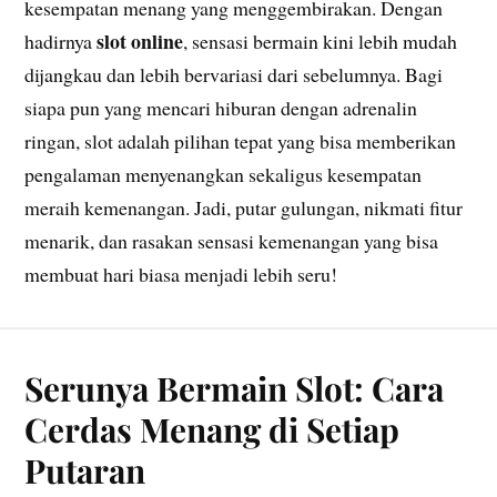
kesempatan menang yang menggembirakan. Dengan
slot online
hadirnya
, sensasi bermain kini lebih mudah
dijangkau dan lebih bervariasi dari sebelumnya. Bagi
siapa pun yang mencari hiburan dengan adrenalin
ringan, slot adalah pilihan tepat yang bisa memberikan
pengalaman menyenangkan sekaligus kesempatan
meraih kemenangan. Jadi, putar gulungan, nikmati fitur
menarik, dan rasakan sensasi kemenangan yang bisa
membuat hari biasa menjadi lebih seru!
Serunya Bermain Slot: Cara
Cerdas Menang di Setiap
Putaran