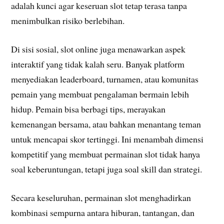
adalah kunci agar keseruan slot tetap terasa tanpa
menimbulkan risiko berlebihan.
Di sisi sosial, slot online juga menawarkan aspek
interaktif yang tidak kalah seru. Banyak platform
menyediakan leaderboard, turnamen, atau komunitas
pemain yang membuat pengalaman bermain lebih
hidup. Pemain bisa berbagi tips, merayakan
kemenangan bersama, atau bahkan menantang teman
untuk mencapai skor tertinggi. Ini menambah dimensi
kompetitif yang membuat permainan slot tidak hanya
soal keberuntungan, tetapi juga soal skill dan strategi.
Secara keseluruhan, permainan slot menghadirkan
kombinasi sempurna antara hiburan, tantangan, dan