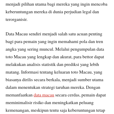
menjadi pilihan utama bagi mereka yang ingin mencoba
keberuntungan mereka di dunia perjudian legal dan
terorganisir.
Data Macau sendiri menjadi salah satu acuan penting
bagi para pemain yang ingin memahami pola dan tren
angka yang sering muncul. Melalui pengumpulan data
toto Macau yang lengkap dan akurat, para bettor dapat
melakukan analisis statistik dan prediksi yang lebih
matang. Informasi tentang keluaran toto Macau, yang
biasanya dirilis secara berkala, menjadi sumber utama
dalam menentukan strategi taruhan mereka. Dengan
memanfaatkan
data macau
secara cerdas, pemain dapat
meminimalisir risiko dan meningkatkan peluang
kemenangan, meskipun tentu saja keberuntungan tetap