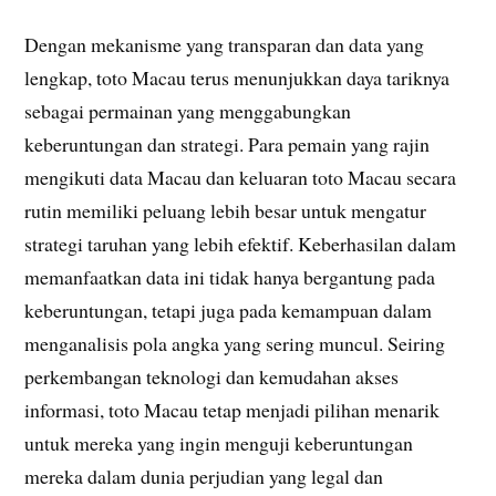
Dengan mekanisme yang transparan dan data yang
lengkap, toto Macau terus menunjukkan daya tariknya
sebagai permainan yang menggabungkan
keberuntungan dan strategi. Para pemain yang rajin
mengikuti data Macau dan keluaran toto Macau secara
rutin memiliki peluang lebih besar untuk mengatur
strategi taruhan yang lebih efektif. Keberhasilan dalam
memanfaatkan data ini tidak hanya bergantung pada
keberuntungan, tetapi juga pada kemampuan dalam
menganalisis pola angka yang sering muncul. Seiring
perkembangan teknologi dan kemudahan akses
informasi, toto Macau tetap menjadi pilihan menarik
untuk mereka yang ingin menguji keberuntungan
mereka dalam dunia perjudian yang legal dan