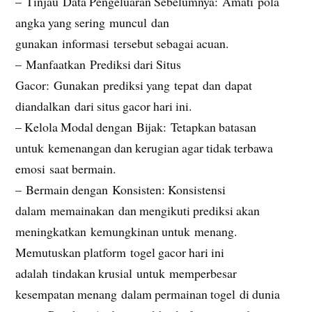
– Tinjau Data Pengeluaran Sebelumnya: Amati pola
angka yang sering muncul dan
gunakan informasi tersebut sebagai acuan.
– Manfaatkan Prediksi dari Situs
Gacor: Gunakan prediksi yang tepat dan dapat
diandalkan dari situs gacor hari ini.
– Kelola Modal dengan Bijak: Tetapkan batasan
untuk kemenangan dan kerugian agar tidak terbawa
emosi saat bermain.
– Bermain dengan Konsisten: Konsistensi
dalam memainakan dan mengikuti prediksi akan
meningkatkan kemungkinan untuk menang.
Memutuskan platform togel gacor hari ini
adalah tindakan krusial untuk memperbesar
kesempatan menang dalam permainan togel di dunia