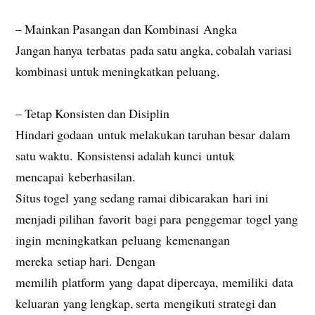
– Mainkan Pasangan dan Kombinasi Angka
Jangan hanya terbatas pada satu angka, cobalah variasi
kombinasi untuk meningkatkan peluang.
– Tetap Konsisten dan Disiplin
Hindari godaan untuk melakukan taruhan besar dalam
satu waktu. Konsistensi adalah kunci untuk
mencapai keberhasilan.
Situs togel yang sedang ramai dibicarakan hari ini
menjadi pilihan favorit bagi para penggemar togel yang
ingin meningkatkan peluang kemenangan
mereka setiap hari. Dengan
memilih platform yang dapat dipercaya, memiliki data
keluaran yang lengkap, serta mengikuti strategi dan