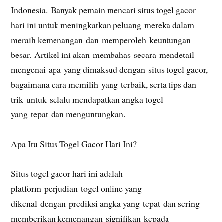
Indonesia. Banyak pemain mencari situs togel gacor
hari ini untuk meningkatkan peluang mereka dalam
meraih kemenangan dan memperoleh keuntungan
besar. Artikel ini akan membahas secara mendetail
mengenai apa yang dimaksud dengan situs togel gacor,
bagaimana cara memilih yang terbaik, serta tips dan
trik untuk selalu mendapatkan angka togel
yang tepat dan menguntungkan.
Apa Itu Situs Togel Gacor Hari Ini?
Situs togel gacor hari ini adalah
platform perjudian togel online yang
dikenal dengan prediksi angka yang tepat dan sering
memberikan kemenangan signifikan kepada