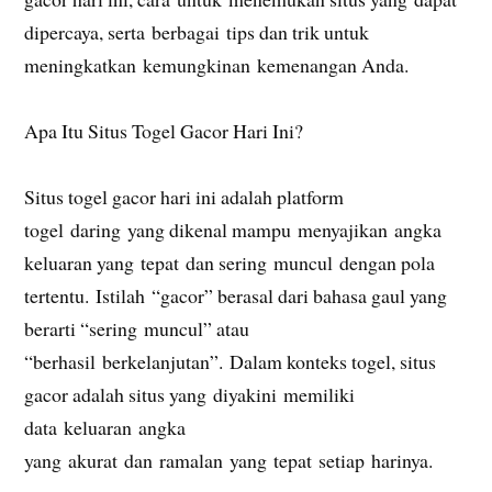
dipercaya, serta berbagai tips dan trik untuk
meningkatkan kemungkinan kemenangan Anda.
Apa Itu Situs Togel Gacor Hari Ini?
Situs togel gacor hari ini adalah platform
togel daring yang dikenal mampu menyajikan angka
keluaran yang tepat dan sering muncul dengan pola
tertentu. Istilah “gacor” berasal dari bahasa gaul yang
berarti “sering muncul” atau
“berhasil berkelanjutan”. Dalam konteks togel, situs
gacor adalah situs yang diyakini memiliki
data keluaran angka
yang akurat dan ramalan yang tepat setiap harinya.