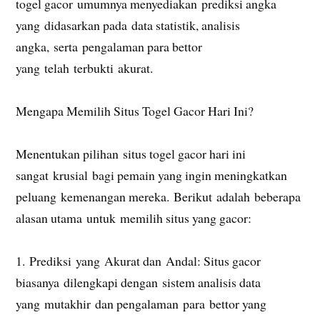
togel gacor umumnya menyediakan prediksi angka
yang didasarkan pada data statistik, analisis
angka, serta pengalaman para bettor
yang telah terbukti akurat.
Mengapa Memilih Situs Togel Gacor Hari Ini?
Menentukan pilihan situs togel gacor hari ini
sangat krusial bagi pemain yang ingin meningkatkan
peluang kemenangan mereka. Berikut adalah beberapa
alasan utama untuk memilih situs yang gacor:
1. Prediksi yang Akurat dan Andal: Situs gacor
biasanya dilengkapi dengan sistem analisis data
yang mutakhir dan pengalaman para bettor yang