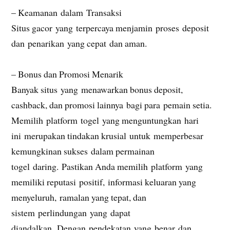
– Keamanan dalam Transaksi
Situs gacor yang terpercaya menjamin proses deposit
dan penarikan yang cepat dan aman.
– Bonus dan Promosi Menarik
Banyak situs yang menawarkan bonus deposit,
cashback, dan promosi lainnya bagi para pemain setia.
Memilih platform togel yang menguntungkan hari
ini merupakan tindakan krusial untuk memperbesar
kemungkinan sukses dalam permainan
togel daring. Pastikan Anda memilih platform yang
memiliki reputasi positif, informasi keluaran yang
menyeluruh, ramalan yang tepat, dan
sistem perlindungan yang dapat
diandalkan. Dengan pendekatan yang benar dan