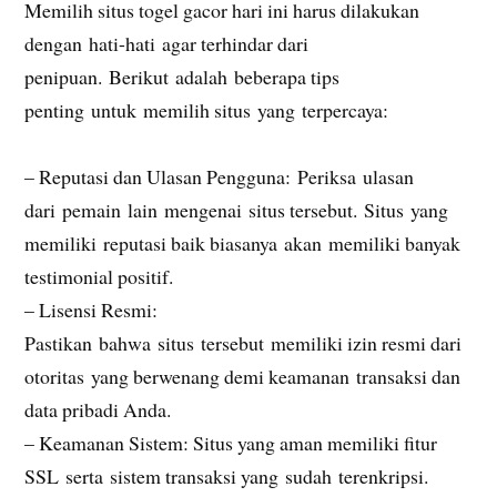
Memilih situs togel gacor hari ini harus dilakukan
dengan hati-hati agar terhindar dari
penipuan. Berikut adalah beberapa tips
penting untuk memilih situs yang terpercaya:
– Reputasi dan Ulasan Pengguna: Periksa ulasan
dari pemain lain mengenai situs tersebut. Situs yang
memiliki reputasi baik biasanya akan memiliki banyak
testimonial positif.
– Lisensi Resmi:
Pastikan bahwa situs tersebut memiliki izin resmi dari
otoritas yang berwenang demi keamanan transaksi dan
data pribadi Anda.
– Keamanan Sistem: Situs yang aman memiliki fitur
SSL serta sistem transaksi yang sudah terenkripsi.