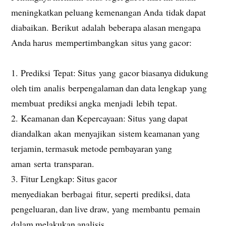
meningkatkan peluang kemenangan Anda tidak dapat
diabaikan. Berikut adalah beberapa alasan mengapa
Anda harus mempertimbangkan situs yang gacor:
1. Prediksi Tepat: Situs yang gacor biasanya didukung
oleh tim analis berpengalaman dan data lengkap yang
membuat prediksi angka menjadi lebih tepat.
2. Keamanan dan Kepercayaan: Situs yang dapat
diandalkan akan menyajikan sistem keamanan yang
terjamin, termasuk metode pembayaran yang
aman serta transparan.
3. Fitur Lengkap: Situs gacor
menyediakan berbagai fitur, seperti prediksi, data
pengeluaran, dan live draw, yang membantu pemain
dalam melakukan analisis.