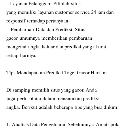
– Layanan Pelanggan: Pilihlah situs
yang memiliki layanan customer service 24 jam dan
responsif terhadap pertanyaan.
– Pembaruan Data dan Prediksi: Situs
gacor umumnya memberikan pembaruan
mengenai angka keluar dan prediksi yang akurat
setiap harinya.
Tips Mendapatkan Prediksi Togel Gacor Hari Ini
Di samping memilih situs yang gacor, Anda
juga perlu pintar dalam menentukan prediksi
angka. Berikut adalah beberapa tips yang bisa diikuti:
1. Analisis Data Pengeluaran Sebelumnya: Amati pola