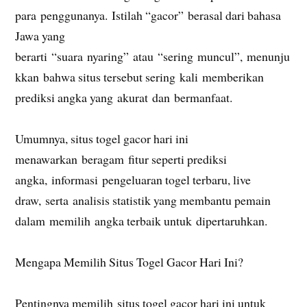
para penggunanya. Istilah “gacor” berasal dari bahasa
Jawa yang
berarti “suara nyaring” atau “sering muncul”, menunju
kkan bahwa situs tersebut sering kali memberikan
prediksi angka yang akurat dan bermanfaat.
Umumnya, situs togel gacor hari ini
menawarkan beragam fitur seperti prediksi
angka, informasi pengeluaran togel terbaru, live
draw, serta analisis statistik yang membantu pemain
dalam memilih angka terbaik untuk dipertaruhkan.
Mengapa Memilih Situs Togel Gacor Hari Ini?
Pentingnya memilih situs togel gacor hari ini untuk