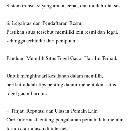
Sistem transaksi yang aman, cepat, dan mudah diakses.
6. Legalitas dan Pendaftaran Resmi
Pastikan situs tersebut memiliki izin resmi dan legal,
sehingga terhindar dari penipuan.
Panduan Memilih Situs Togel Gacor Hari Ini Terbaik
Untuk menghindari kesalahan dalam memilih,
berikut adalah tips penting dalam menentukan situs
togel gacor hari ini:
– Tinjau Reputasi dan Ulasan Pemain Lain
Cari informasi tentang pengalaman pemain lain melalui
forum atau ulasan di internet.