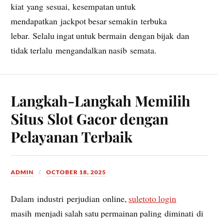
kiat yang sesuai, kesempatan untuk
mendapatkan jackpot besar semakin terbuka
lebar. Selalu ingat untuk bermain dengan bijak dan
tidak terlalu mengandalkan nasib semata.
Langkah-Langkah Memilih
Situs Slot Gacor dengan
Pelayanan Terbaik
ADMIN
OCTOBER 18, 2025
Dalam industri perjudian online,
suletoto login
masih menjadi salah satu permainan paling diminati di