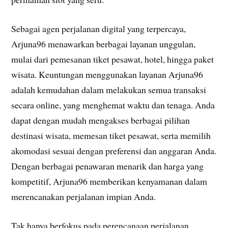
Sebagai agen perjalanan digital yang terpercaya,
Arjuna96 menawarkan berbagai layanan unggulan,
mulai dari pemesanan tiket pesawat, hotel, hingga paket
wisata. Keuntungan menggunakan layanan Arjuna96
adalah kemudahan dalam melakukan semua transaksi
secara online, yang menghemat waktu dan tenaga. Anda
dapat dengan mudah mengakses berbagai pilihan
destinasi wisata, memesan tiket pesawat, serta memilih
akomodasi sesuai dengan preferensi dan anggaran Anda.
Dengan berbagai penawaran menarik dan harga yang
kompetitif, Arjuna96 memberikan kenyamanan dalam
merencanakan perjalanan impian Anda.
Tak hanya berfokus pada perencanaan perjalanan,