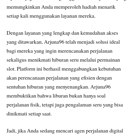
memungkinkan Anda memperoleh hadiah menarik
setiap kali menggunakan layanan mereka.
Dengan layanan yang lengkap dan kemudahan akses
yang ditawarkan, Arjuna96 telah menjadi solusi ideal
bagi mereka yang ingin merencanakan perjalanan
sekaligus menikmati hiburan seru melalui permainan
slot. Platform ini berhasil menggabungkan kebutuhan
akan perencanaan perjalanan yang efisien dengan
sentuhan hiburan yang menyenangkan. Arjuna96
membuktikan bahwa liburan bukan hanya soal
perjalanan fisik, tetapi juga pengalaman seru yang bisa
dinikmati setiap saat.
Jadi, jika Anda sedang mencari agen perjalanan digital