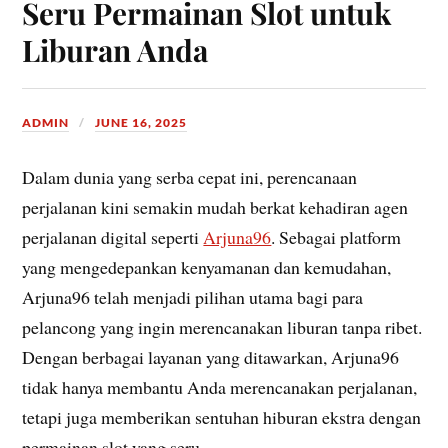
Seru Permainan Slot untuk
Liburan Anda
ADMIN
JUNE 16, 2025
Dalam dunia yang serba cepat ini, perencanaan
perjalanan kini semakin mudah berkat kehadiran agen
perjalanan digital seperti
Arjuna96
. Sebagai platform
yang mengedepankan kenyamanan dan kemudahan,
Arjuna96 telah menjadi pilihan utama bagi para
pelancong yang ingin merencanakan liburan tanpa ribet.
Dengan berbagai layanan yang ditawarkan, Arjuna96
tidak hanya membantu Anda merencanakan perjalanan,
tetapi juga memberikan sentuhan hiburan ekstra dengan
permainan slot yang seru.