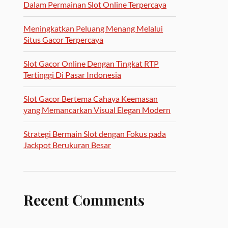
Dalam Permainan Slot Online Terpercaya
Meningkatkan Peluang Menang Melalui
Situs Gacor Terpercaya
Slot Gacor Online Dengan Tingkat RTP
Tertinggi Di Pasar Indonesia
Slot Gacor Bertema Cahaya Keemasan
yang Memancarkan Visual Elegan Modern
Strategi Bermain Slot dengan Fokus pada
Jackpot Berukuran Besar
Recent Comments