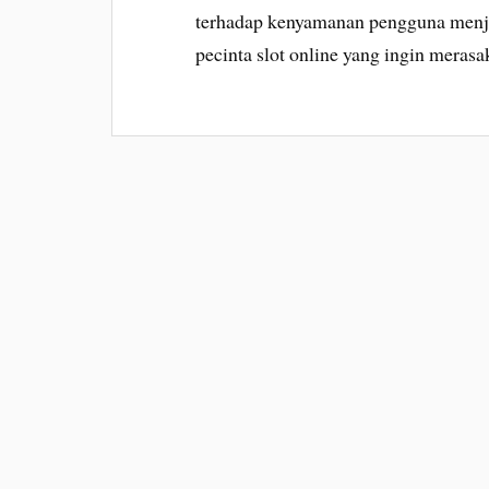
terhadap kenyamanan pengguna menja
pecinta slot online yang ingin merasa