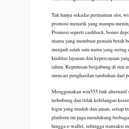
Tak hanya sekadar permainan slot, w
promosi menarik yang mampu meningk
Promosi seperti cashback, bonus depos
utama yang membuat pemain betah ber
menjadi salah satu nama yang sering 
kualitas layanan dan kepercayaan yan
tahun. Keputusan bergabung di sini m
mencari penghasilan tambahan dari p
Menggunakan win555 link alternatif
terhubung dan tidak kehilangan kese
login yang mudah dan aman, setiap tr
platform ini juga mendukung berbaga
hingga e-wallet, sehingga transaksi 