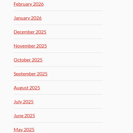
February 2026
January 2026
December 2025
November 2025
October 2025
September 2025
August 2025
July 2025
June 2025
May 2025