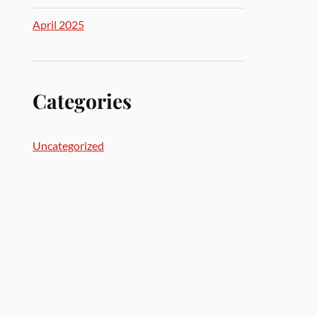
April 2025
Categories
Uncategorized