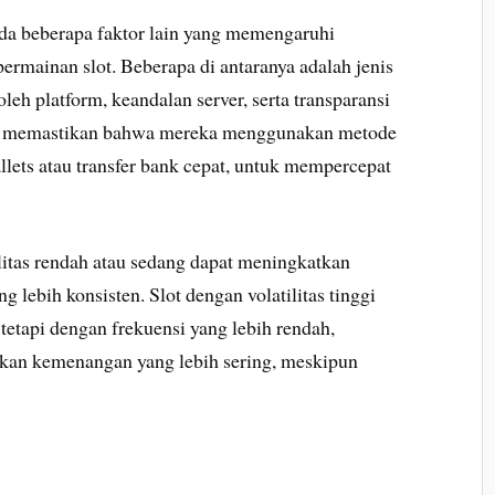
ada beberapa faktor lain yang memengaruhi
ermainan slot. Beberapa di antaranya adalah jenis
eh platform, keandalan server, serta transparansi
rus memastikan bahwa mereka menggunakan metode
llets atau transfer bank cepat, untuk mempercepat
ilitas rendah atau sedang dapat meningkatkan
lebih konsisten. Slot dengan volatilitas tinggi
etapi dengan frekuensi yang lebih rendah,
ikan kemenangan yang lebih sering, meskipun