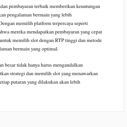
t dan pembayaran terbaik memberikan keuntungan
kan pengalaman bermain yang lebih
ngan memilih platform terpercaya seperti
ahwa mereka mendapatkan pembayaran yang cepat
n untuk memilih slot dengan RTP tinggi dan metode
laman bermain yang optimal.
n besar tidak hanya harus mengandalkan
tkan strategi dan memilih slot yang menawarkan
etiap putaran yang dilakukan akan lebih