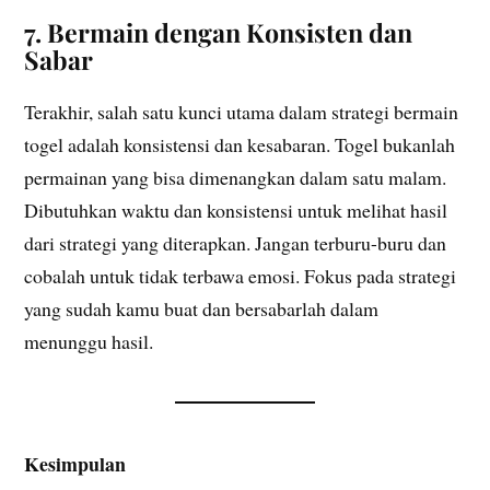
7.
Bermain dengan Konsisten dan
Sabar
Terakhir, salah satu kunci utama dalam strategi bermain
togel adalah konsistensi dan kesabaran. Togel bukanlah
permainan yang bisa dimenangkan dalam satu malam.
Dibutuhkan waktu dan konsistensi untuk melihat hasil
dari strategi yang diterapkan. Jangan terburu-buru dan
cobalah untuk tidak terbawa emosi. Fokus pada strategi
yang sudah kamu buat dan bersabarlah dalam
menunggu hasil.
Kesimpulan