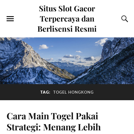
Situs Slot Gacor
Terpercaya dan
Berlisensi Resmi
TAG:
TOGEL HONGKONG
Cara Main Togel Pakai
Strategi: Menang Lebih