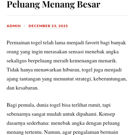
Peluang Menang Besar
ADMIN
DECEMBER 23, 2025
Permainan togel telah lama menjadi favorit bagi banyak
orang yang ingin merasakan sensasi menebak angka
sekaligus berpeluang meraih kemenangan menarik.
Tidak hanya menawarkan hiburan, togel juga menjadi
ajang tantangan yang menuntut strategi, keberuntungan,
dan kesabaran.
Bagi pemula, dunia togel bisa terlihat rumit, tapi
sebenarnya sangat mudah untuk dipahami. Konsep
dasarnya sederhana: menebak angka dengan peluang
menang tertentu. Namun, agar pengalaman bermain