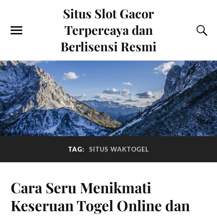
Situs Slot Gacor
Terpercaya dan
Berlisensi Resmi
TAG:
SITUS WAKTOGEL
Cara Seru Menikmati
Keseruan Togel Online dan