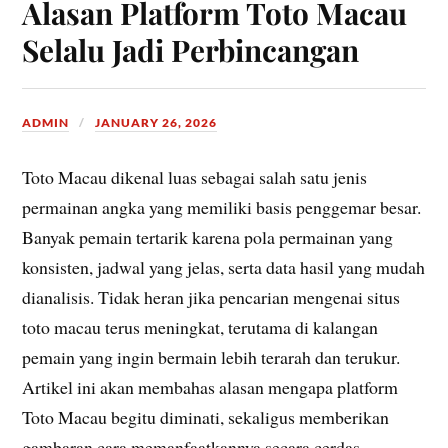
Alasan Platform Toto Macau
Selalu Jadi Perbincangan
ADMIN
JANUARY 26, 2026
Toto Macau dikenal luas sebagai salah satu jenis
permainan angka yang memiliki basis penggemar besar.
Banyak pemain tertarik karena pola permainan yang
konsisten, jadwal yang jelas, serta data hasil yang mudah
dianalisis. Tidak heran jika pencarian mengenai situs
toto macau terus meningkat, terutama di kalangan
pemain yang ingin bermain lebih terarah dan terukur.
Artikel ini akan membahas alasan mengapa platform
Toto Macau begitu diminati, sekaligus memberikan
gambaran cara memanfaatkannya secara cerdas.