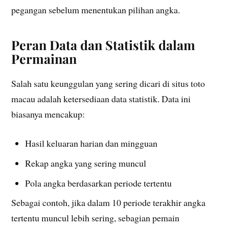
pegangan sebelum menentukan pilihan angka.
Peran Data dan Statistik dalam
Permainan
Salah satu keunggulan yang sering dicari di situs toto
macau adalah ketersediaan data statistik. Data ini
biasanya mencakup:
Hasil keluaran harian dan mingguan
Rekap angka yang sering muncul
Pola angka berdasarkan periode tertentu
Sebagai contoh, jika dalam 10 periode terakhir angka
tertentu muncul lebih sering, sebagian pemain