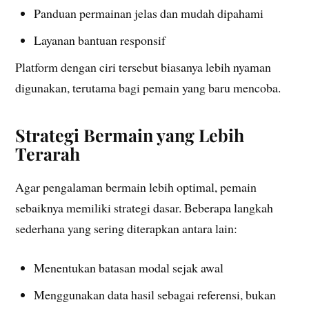
Panduan permainan jelas dan mudah dipahami
Layanan bantuan responsif
Platform dengan ciri tersebut biasanya lebih nyaman
digunakan, terutama bagi pemain yang baru mencoba.
Strategi Bermain yang Lebih
Terarah
Agar pengalaman bermain lebih optimal, pemain
sebaiknya memiliki strategi dasar. Beberapa langkah
sederhana yang sering diterapkan antara lain:
Menentukan batasan modal sejak awal
Menggunakan data hasil sebagai referensi, bukan