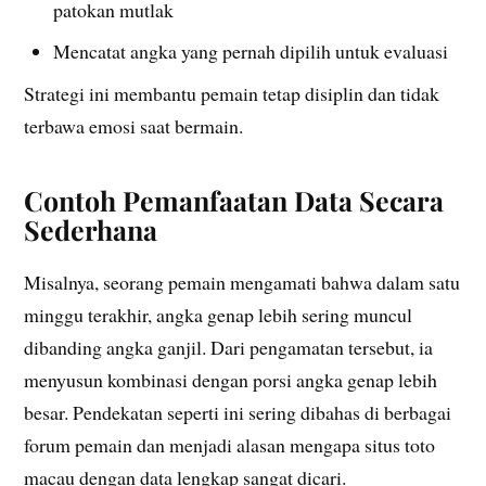
patokan mutlak
Mencatat angka yang pernah dipilih untuk evaluasi
Strategi ini membantu pemain tetap disiplin dan tidak
terbawa emosi saat bermain.
Contoh Pemanfaatan Data Secara
Sederhana
Misalnya, seorang pemain mengamati bahwa dalam satu
minggu terakhir, angka genap lebih sering muncul
dibanding angka ganjil. Dari pengamatan tersebut, ia
menyusun kombinasi dengan porsi angka genap lebih
besar. Pendekatan seperti ini sering dibahas di berbagai
forum pemain dan menjadi alasan mengapa situs toto
macau dengan data lengkap sangat dicari.