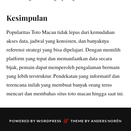
Kesimpulan
Popularitas Toto Macau tidak lepas dari kemudahan
akses data, jadwal yang konsisten, dan banyaknya
referensi strategi yang bisa dipelajari. Dengan memilih
platform yang tepat dan memanfaatkan data secara
bijak, pemain dapat memperoleh pengalaman bermain
yang lebih terstruktur. Pendekatan yang informatif dan
terencana inilah yang membuat banyak orang terus
mencari dan membahas situs toto macau hingga saat ini.
&
POWERED BY
WORDPRESS
THEME BY
ANDERS NORÉN