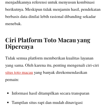
menjadikannya referensi untuk menyusun kombinasi
berikutnya. Meskipun tidak menjamin hasil, pendekatan
berbasis data dinilai lebih rasional dibanding sekadar
menebak.
Ciri Platform Toto Macau yang
Dipercaya
Tidak semua platform memberikan kualitas layanan
yang sama. Oleh karena itu, penting mengenali ciri-ciri
situs toto macau
yang banyak direkomendasikan
pemain:
Informasi hasil ditampilkan secara transparan
Tampilan situs rapi dan mudah dinavigasi