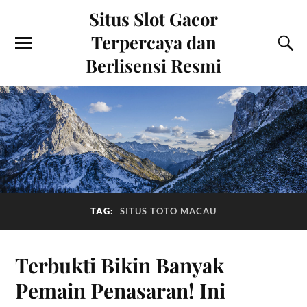
Situs Slot Gacor
Terpercaya dan
Berlisensi Resmi
TAG:
SITUS TOTO MACAU
Terbukti Bikin Banyak
Pemain Penasaran! Ini