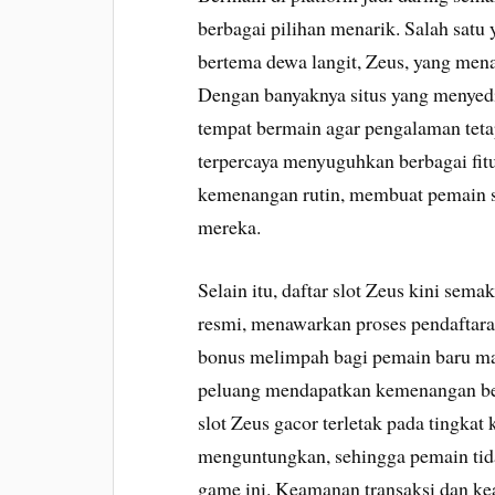
berbagai pilihan menarik. Salah satu
bertema dewa langit, Zeus, yang mena
Dengan banyaknya situs yang menyedi
tempat bermain agar pengalaman te
terpercaya menyuguhkan berbagai fitu
kemenangan rutin, membuat pemain 
mereka.
Selain itu, daftar slot Zeus kini sem
resmi, menawarkan proses pendaftara
bonus melimpah bagi pemain baru m
peluang mendapatkan kemenangan besa
slot Zeus gacor terletak pada tingkat
menguntungkan, sehingga pemain tid
game ini. Keamanan transaksi dan ke