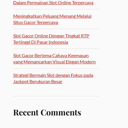
Dalam Permainan Slot Online Terpercaya
Meningkatkan Peluang Menang Melalui
Situs Gacor Terpercaya
Slot Gacor Online Dengan Tingkat RTP
Tertinggi Di Pasar Indonesia
Slot Gacor Bertema Cahaya Keemasan
yang Memancarkan Visual Elegan Modern
Strategi Bermain Slot dengan Fokus pada
Jackpot Berukuran Besar
Recent Comments