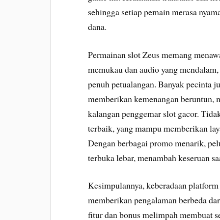
sehingga setiap pemain merasa nyam
dana.
Permainan slot Zeus memang menawar
memukau dan audio yang mendalam, m
penuh petualangan. Banyak pecinta ju
memberikan kemenangan beruntun, me
kalangan penggemar slot gacor. Tidak
terbaik, yang mampu memberikan laya
Dengan berbagai promo menarik, pe
terbuka lebar, menambah keseruan sa
Kesimpulannya, keberadaan platform 
memberikan pengalaman berbeda dari
fitur dan bonus melimpah membuat set