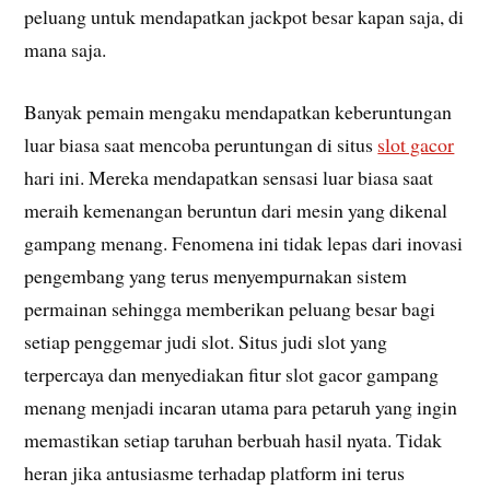
peluang untuk mendapatkan jackpot besar kapan saja, di
mana saja.
Banyak pemain mengaku mendapatkan keberuntungan
luar biasa saat mencoba peruntungan di situs
slot gacor
hari ini. Mereka mendapatkan sensasi luar biasa saat
meraih kemenangan beruntun dari mesin yang dikenal
gampang menang. Fenomena ini tidak lepas dari inovasi
pengembang yang terus menyempurnakan sistem
permainan sehingga memberikan peluang besar bagi
setiap penggemar judi slot. Situs judi slot yang
terpercaya dan menyediakan fitur slot gacor gampang
menang menjadi incaran utama para petaruh yang ingin
memastikan setiap taruhan berbuah hasil nyata. Tidak
heran jika antusiasme terhadap platform ini terus