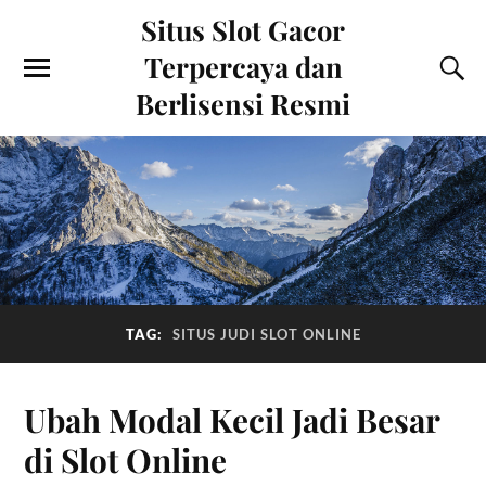
Situs Slot Gacor
Terpercaya dan
Berlisensi Resmi
TAG:
SITUS JUDI SLOT ONLINE
Ubah Modal Kecil Jadi Besar
di Slot Online