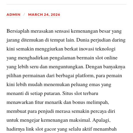
ADMIN
MARCH 24, 2026
Bersiaplah merasakan sensasi kemenangan besar yang
jarang ditemukan di tempat lain. Dunia perjudian daring
kini semakin menggiurkan berkat inovasi teknologi
yang menghadirkan pengalaman bermain slot online
yang lebih seru dan menguntungkan. Dengan banyaknya
pilihan permainan dari berbagai platform, para pemain
kini lebih mudah menemukan peluang emas yang
menanti di setiap putaran. Situs slot terbaru
menawarkan fitur menarik dan bonus melimpah,
membuat para penjudi merasa semakin percaya diri
untuk mengejar kemenangan maksimal. Apalagi,
hadirnya link slot gacor yang selalu aktif menambah