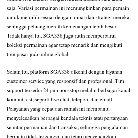
saja. Variasi permainan ini memungkinkan para pemain
untuk memilih sesuai dengan minat dan strategi mereka,
sehingga peluang meraih kemenangan lebih besar.
Tidak hanya itu, SGA338 juga rutin memperbarui
koleksi permainan agar tetap menarik dan mengikuti
tren pasar judi online global.
Selain itu, platform SGA338 dikenal dengan layanan
customer service yang responsif dan profesional. Tim
support tersedia 24 jam non-stop melalui berbagai kanal
komunikasi, seperti live chat, telepon, dan email.
Pelayanan yang cepat dan ramah ini membantu
menyelesaikan berbagai kendala teknis atau pertanyaan
seputar permainan dan transaksi, sehingga pengalaman
bermain tidak terganggu dan tetap menyenangkan.