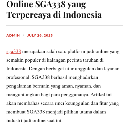
Online SGA338 yang
Terpercaya di Indonesia
ADMIN
JULY 26, 2025
sga338
merupakan salah satu platform judi online yang
semakin populer di kalangan pecinta taruhan di
Indonesia. Dengan berbagai fitur unggulan dan layanan
profesional, SGA338 berhasil menghadirkan
pengalaman bermain yang aman, nyaman, dan
menguntungkan bagi para penggunanya. Artikel ini
akan membahas secara rinci keunggulan dan fitur yang
membuat SGA338 menjadi pilihan utama dalam
industri judi online saat ini.