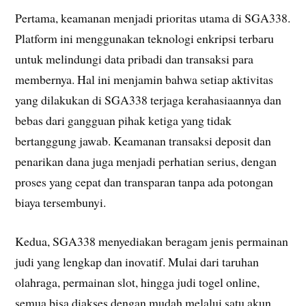
Pertama, keamanan menjadi prioritas utama di SGA338.
Platform ini menggunakan teknologi enkripsi terbaru
untuk melindungi data pribadi dan transaksi para
membernya. Hal ini menjamin bahwa setiap aktivitas
yang dilakukan di SGA338 terjaga kerahasiaannya dan
bebas dari gangguan pihak ketiga yang tidak
bertanggung jawab. Keamanan transaksi deposit dan
penarikan dana juga menjadi perhatian serius, dengan
proses yang cepat dan transparan tanpa ada potongan
biaya tersembunyi.
Kedua, SGA338 menyediakan beragam jenis permainan
judi yang lengkap dan inovatif. Mulai dari taruhan
olahraga, permainan slot, hingga judi togel online,
semua bisa diakses dengan mudah melalui satu akun