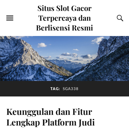
Situs Slot Gacor
Terpercaya dan
Berlisensi Resmi
TAG:
SGA338
Keunggulan dan Fitur
Lengkap Platform Judi