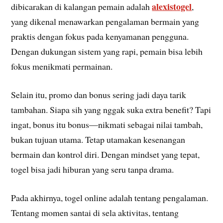
alexistogel
dibicarakan di kalangan pemain adalah
,
yang dikenal menawarkan pengalaman bermain yang
praktis dengan fokus pada kenyamanan pengguna.
Dengan dukungan sistem yang rapi, pemain bisa lebih
fokus menikmati permainan.
Selain itu, promo dan bonus sering jadi daya tarik
tambahan. Siapa sih yang nggak suka extra benefit? Tapi
ingat, bonus itu bonus—nikmati sebagai nilai tambah,
bukan tujuan utama. Tetap utamakan kesenangan
bermain dan kontrol diri. Dengan mindset yang tepat,
togel bisa jadi hiburan yang seru tanpa drama.
Pada akhirnya, togel online adalah tentang pengalaman.
Tentang momen santai di sela aktivitas, tentang