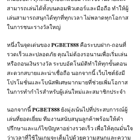
สามารถเล่นได้ทั้งบนคอมพิวเตอร์และมือถือ ทำให้ผู้
เล่นสามารถสนุกได้ทุกที่ทุกเวลา ไม่พลาดทุกโอกาส
ในการชนะรางวัลใหญ่
PGBET888
หนึ่งในจุดเด่นของ
คือระบบฝาก-ถอนที่
รวดเร็วและปลอดภัย คุณไม่ต้องรอนานเพื่อเริ่มเล่น
หรือถอนเงินรางวัล ระบบอัตโนมัติทำให้ทุกขั้นตอน
สะดวกสบายและน่าเชื่อถือ นอกจากนี้ เว็บไซต์ยังมี
โปรโมชั่นและโบนัสพิเศษมากมายที่ช่วยเพิ่มโอกาส
ในการทำกำไรสำหรับผู้เล่นใหม่และสมาชิกประจำ
PGBET888
นอกจากนี้
ยังมุ่งเน้นไปที่ประสบการณ์ผู้
เล่นที่ยอดเยี่ยม ทีมงานสนับสนุนลูกค้าพร้อมให้คำ
ปรึกษาและแก้ไขปัญหาอย่างรวดเร็ว เพื่อให้คุณมั่นใจ
ว่าเวลาที่ใช้ในเกมจะเต็มไปด้วยความสนุกและความ