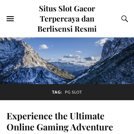
Situs Slot Gacor
Terpercaya dan
Berlisensi Resmi
TAG:
PG SLOT
Experience the Ultimate
Online Gaming Adventure