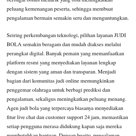
peluang kemenangan peserta, sehingga membuat
pengalaman bermain semakin seru dan menguntungkan.
Seiring perkembangan teknologi, pilihan layanan JUDI
BOLA semakin beragam dan mudah diakses melalui
perangkat digital. Banyak pemain yang memanfaatkan
platform resmi yang menyediakan layanan lengkap
dengan sistem yang aman dan transparan. Menjadi
bagian dari komunitas judi online memungkinkan
penggemar olahraga untuk berbagi prediksi dan
pengalaman, sekaligus meningkatkan peluang menang.
Agen judi bola yang terpercaya biasanya menyediakan
fitur live chat dan customer support 24 jam, memastikan
setiap pengguna merasa didukung kapan saja mereka
membutuhkan bantuan. Dengan begitu, pengalaman