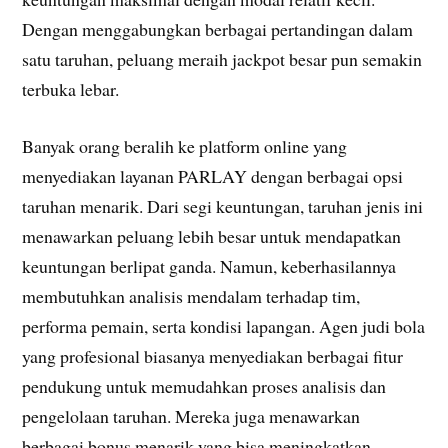
Dengan menggabungkan berbagai pertandingan dalam
satu taruhan, peluang meraih jackpot besar pun semakin
terbuka lebar.
Banyak orang beralih ke platform online yang
menyediakan layanan PARLAY dengan berbagai opsi
taruhan menarik. Dari segi keuntungan, taruhan jenis ini
menawarkan peluang lebih besar untuk mendapatkan
keuntungan berlipat ganda. Namun, keberhasilannya
membutuhkan analisis mendalam terhadap tim,
performa pemain, serta kondisi lapangan. Agen judi bola
yang profesional biasanya menyediakan berbagai fitur
pendukung untuk memudahkan proses analisis dan
pengelolaan taruhan. Mereka juga menawarkan
berbagai bonus menarik yang bisa meningkatkan