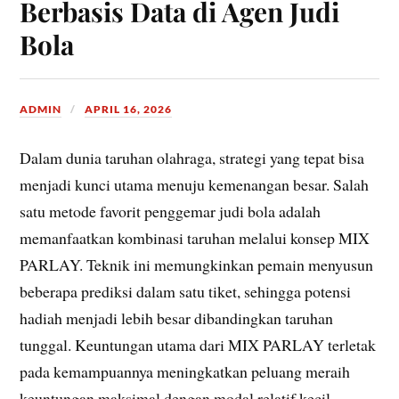
Berbasis Data di Agen Judi
Bola
ADMIN
APRIL 16, 2026
Dalam dunia taruhan olahraga, strategi yang tepat bisa
menjadi kunci utama menuju kemenangan besar. Salah
satu metode favorit penggemar judi bola adalah
memanfaatkan kombinasi taruhan melalui konsep MIX
PARLAY. Teknik ini memungkinkan pemain menyusun
beberapa prediksi dalam satu tiket, sehingga potensi
hadiah menjadi lebih besar dibandingkan taruhan
tunggal. Keuntungan utama dari MIX PARLAY terletak
pada kemampuannya meningkatkan peluang meraih
keuntungan maksimal dengan modal relatif kecil.