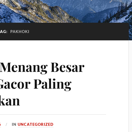
TAG:
PAKHOKI
 Menang Besar
Gacor Paling
kan
6
IN
UNCATEGORIZED