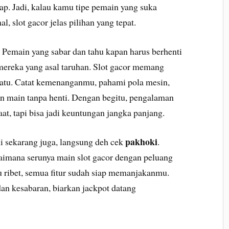
. Jadi, kalau kamu tipe pemain yang suka
, slot gacor jelas pilihan yang tepat.
. Pemain yang sabar dan tahu kapan harus berhenti
 mereka yang asal taruhan. Slot gacor memang
 satu. Catat kemenanganmu, pahami pola mesin,
an main tanpa henti. Dengan begitu, pengalaman
at, tapi bisa jadi keuntungan jangka panjang.
pakhoki
i sekarang juga, langsung deh cek
.
agaimana serunya main slot gacor dengan peluang
u ribet, semua fitur sudah siap memanjakanmu.
 dan kesabaran, biarkan jackpot datang