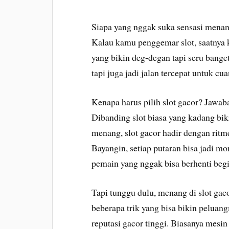
Siapa yang nggak suka sensasi menan
Kalau kamu penggemar slot, saatny
yang bikin deg-degan tapi seru bange
tapi juga jadi jalan tercepat untuk c
Kenapa harus pilih slot gacor? Jawab
Dibanding slot biasa yang kadang bik
menang, slot gacor hadir dengan ritm
Bayangin, setiap putaran bisa jadi 
pemain yang nggak bisa berhenti begi
Tapi tunggu dulu, menang di slot ga
beberapa trik yang bisa bikin peluan
reputasi gacor tinggi. Biasanya mes