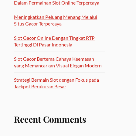
Dalam Permainan Slot Online Terpercaya
Meningkatkan Peluang Menang Melalui
Situs Gacor Terpercaya
Slot Gacor Online Dengan Tingkat RTP
Tertinggi Di Pasar Indonesia
Slot Gacor Bertema Cahaya Keemasan
yang Memancarkan Visual Elegan Modern
Strategi Bermain Slot dengan Fokus pada
Jackpot Berukuran Besar
Recent Comments