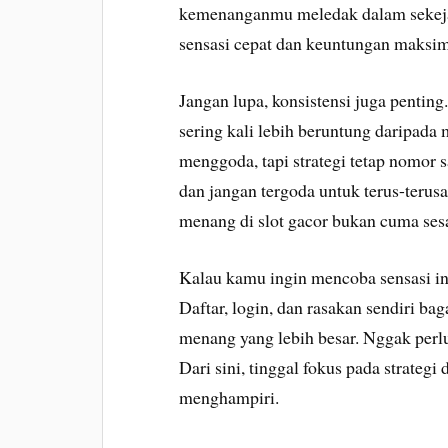
kemenanganmu meledak dalam sekejap
sensasi cepat dan keuntungan maksimal
Jangan lupa, konsistensi juga penting
sering kali lebih beruntung daripada
menggoda, tapi strategi tetap nomor
dan jangan tergoda untuk terus-terus
menang di slot gacor bukan cuma sesa
Kalau kamu ingin mencoba sensasi in
Daftar, login, dan rasakan sendiri b
menang yang lebih besar. Nggak perl
Dari sini, tinggal fokus pada strategi
menghampiri.