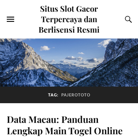
Situs Slot Gacor
Terpercaya dan
Berlisensi Resmi
TAG:
PAJEROTOTO
Data Macau: Panduan
Lengkap Main Togel Online