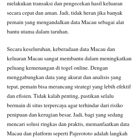
melakukan transaksi dan pengecekan hasil keluaran
secara cepat dan aman. Jadi, tidak heran jika banyak
pemain yang mengandalkan data Macau sebagai alat
bantu utama dalam taruhan.
Secara keseluruhan, keberadaan data Macau dan
keluaran Macau sangat membantu dalam meningkatkan
peluang kemenangan di togel online. Dengan
menggabungkan data yang akurat dan analisis yang
tepat, pemain bisa merancang strategi yang lebih efektif
dan efisien. Tidak kalah penting, pastikan selalu
bermain di situs terpercaya agar terhindar dari risiko
penipuan dan kerugian besar. Jadi, bagi yang sedang
mencari solusi ringkas dan praktis, memanfaatkan data
Macau dan platform seperti Pajerototo adalah langkah