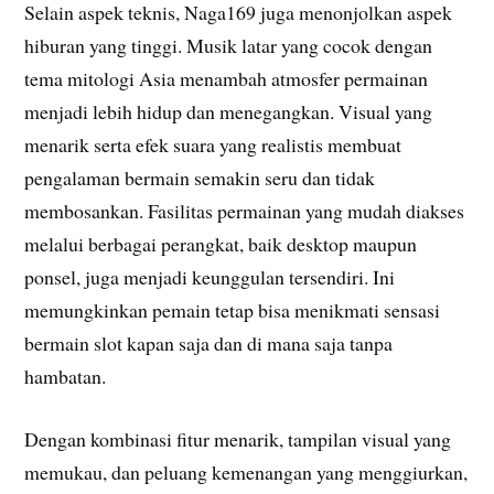
Selain aspek teknis, Naga169 juga menonjolkan aspek
hiburan yang tinggi. Musik latar yang cocok dengan
tema mitologi Asia menambah atmosfer permainan
menjadi lebih hidup dan menegangkan. Visual yang
menarik serta efek suara yang realistis membuat
pengalaman bermain semakin seru dan tidak
membosankan. Fasilitas permainan yang mudah diakses
melalui berbagai perangkat, baik desktop maupun
ponsel, juga menjadi keunggulan tersendiri. Ini
memungkinkan pemain tetap bisa menikmati sensasi
bermain slot kapan saja dan di mana saja tanpa
hambatan.
Dengan kombinasi fitur menarik, tampilan visual yang
memukau, dan peluang kemenangan yang menggiurkan,