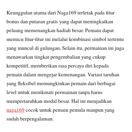
Keunggulan utama dari Naga169 terletak pada fitur
bonus dan putaran gratis yang dapat meningkatkan
peluang memenangkan hadiah besar. Pemain dapat
memicu fitur-fitur ini melalui kombinasi simbol tertentu
yang muncul di gulungan. Selain itu, permainan ini juga
menawarkan tingkat pengembalian yang cukup
kompetitif, memberikan rasa percaya diri kepada
pemain dalam mengejar kemenangan. Variasi taruhan
yang fleksibel memungkinkan pemain dari berbagai
level untuk menikmati permainan tanpa harus
mempertaruhkan modal besar. Hal ini menjadikan
naga169
cocok untuk pemain pemula maupun yang
sudah berpengalaman.