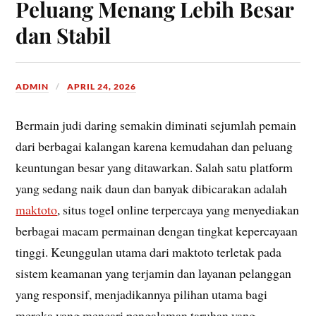
Peluang Menang Lebih Besar
dan Stabil
ADMIN
APRIL 24, 2026
Bermain judi daring semakin diminati sejumlah pemain
dari berbagai kalangan karena kemudahan dan peluang
keuntungan besar yang ditawarkan. Salah satu platform
yang sedang naik daun dan banyak dibicarakan adalah
maktoto
, situs togel online terpercaya yang menyediakan
berbagai macam permainan dengan tingkat kepercayaan
tinggi. Keunggulan utama dari maktoto terletak pada
sistem keamanan yang terjamin dan layanan pelanggan
yang responsif, menjadikannya pilihan utama bagi
mereka yang mencari pengalaman taruhan yang