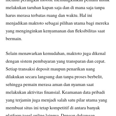
melakukan taruhan kapan saja dan di mana saja tanpa
harus merasa terbatas ruang dan waktu. Hal ini
menjadikan maktoto sebagai pilihan utama bagi mereka
yang menginginkan kenyamanan dan fleksibilitas saat
bermain.
Selain menawarkan kemudahan, maktoto juga dikenal
dengan sistem pembayaran yang transparan dan cepat.
Setiap transaksi deposit maupun penarikan uang
dilakukan secara langsung dan tanpa proses berbelit,
sehingga pemain merasa aman dan nyaman saat
melakukan aktivitas finansial. Keamanan data pribadi
yang terjamin juga menjadi salah satu pilar utama yang
membuat situs ini tetap kompetitif di antara banyak
platform togel online lainnya. Dengan dukungan