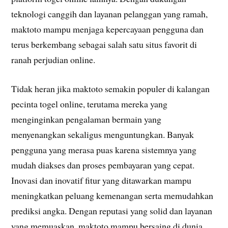
teknologi canggih dan layanan pelanggan yang ramah,
maktoto mampu menjaga kepercayaan pengguna dan
terus berkembang sebagai salah satu situs favorit di
ranah perjudian online.
Tidak heran jika maktoto semakin populer di kalangan
pecinta togel online, terutama mereka yang
menginginkan pengalaman bermain yang
menyenangkan sekaligus menguntungkan. Banyak
pengguna yang merasa puas karena sistemnya yang
mudah diakses dan proses pembayaran yang cepat.
Inovasi dan inovatif fitur yang ditawarkan mampu
meningkatkan peluang kemenangan serta memudahkan
prediksi angka. Dengan reputasi yang solid dan layanan
yang memuaskan, maktoto mampu bersaing di dunia