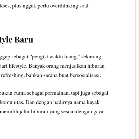
kses, plus nggak perlu overthinking soal
tyle Baru
ggap sebagai “pengisi waktu luang,” sekarang
 dari lifestyle. Banyak orang menjadikan hiburan
refreshing, bahkan sarana buat bersosialisasi.
bukan cuma sebagai permainan, tapi juga sebagai
 komunitas. Dan dengan hadirnya nama kayak
memilih jalur hiburan yang sesuai dengan gaya