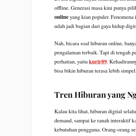
offline. Generasi masa kini punya pil
online
yang kian populer. Fenomena i
udah jadi bagian dari gaya hidup digi
Nah, bicara soal hiburan online, bany
pengalaman terbaik. Tapi di tengah p
kurir89
perhatian, yaitu
. Kehadiranny
bisa bikin hiburan terasa lebih simpe
Tren Hiburan yang N
Kalau kita lihat, hiburan digital sel
demand, sampai ke ranah interaktif 
kebutuhan pengguna. Orang-orang seka