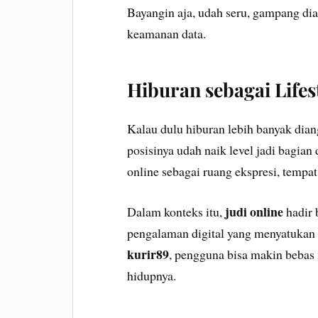
Bayangin aja, udah seru, gampang dia
keamanan data.
Hiburan sebagai Lifes
Kalau dulu hiburan lebih banyak dian
posisinya udah naik level jadi bagian
online sebagai ruang ekspresi, tempat 
judi online
Dalam konteks itu,
hadir 
pengalaman digital yang menyatukan
kurir89
, pengguna bisa makin bebas 
hidupnya.