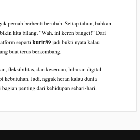
gak pernah berhenti berubah. Setiap tahun, bahkan
 bikin kita bilang, “Wah, ini keren banget!” Dari
kurir89
atform seperti
jadi bukti nyata kalau
jang buat terus berkembang.
, fleksibilitas, dan keseruan, hiburan digital
api kebutuhan. Jadi, nggak heran kalau dunia
 bagian penting dari kehidupan sehari-hari.