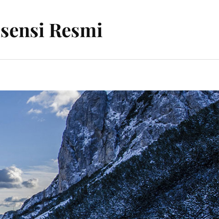
isensi Resmi