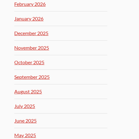
February 2026
January 2026
December 2025
November 2025
October 2025
September 2025
August 2025
July 2025
June 2025
May 2025