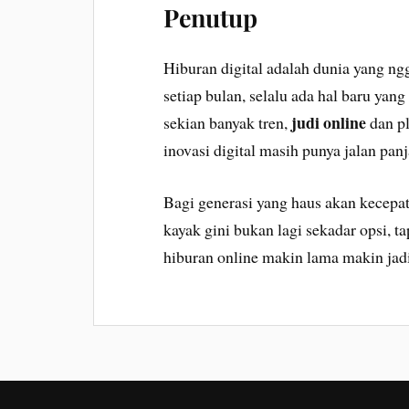
Penutup
Hiburan digital adalah dunia yang ng
setiap bulan, selalu ada hal baru yang
judi online
sekian banyak tren,
dan pl
inovasi digital masih punya jalan pan
Bagi generasi yang haus akan kecepatan
kayak gini bukan lagi sekadar opsi, t
hiburan online makin lama makin jadi