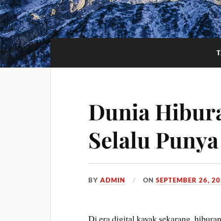
Dunia Hibura
Selalu Punya
BY
ADMIN
ON
SEPTEMBER 26, 2
Di era digital kayak sekarang, hibu