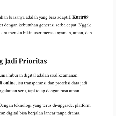
Kurir89
ahan biasanya adalah yang bisa adaptif.
et dengan kebutuhan generasi serba cepat. Nggak
 cara mereka bikin user merasa nyaman, aman, dan
 Jadi Prioritas
unia hiburan digital adalah soal keamanan.
di online
, isu transparansi dan proteksi data jadi
ngalaman seru, tapi tetap dengan rasa aman.
Dengan teknologi yang terus di-upgrade, platform
ran digital bisa berjalan lancar tanpa drama.