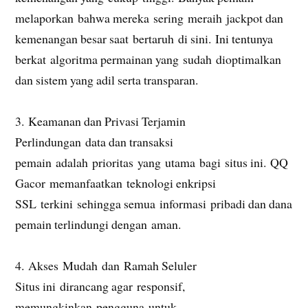
melaporkan bahwa mereka sering meraih jackpot dan
kemenangan besar saat bertaruh di sini. Ini tentunya
berkat algoritma permainan yang sudah dioptimalkan
dan sistem yang adil serta transparan.
3. Keamanan dan Privasi Terjamin
Perlindungan data dan transaksi
pemain adalah prioritas yang utama bagi situs ini. QQ
Gacor memanfaatkan teknologi enkripsi
SSL terkini sehingga semua informasi pribadi dan dana
pemain terlindungi dengan aman.
4. Akses Mudah dan Ramah Seluler
Situs ini dirancang agar responsif,
memungkinkan pengguna untuk