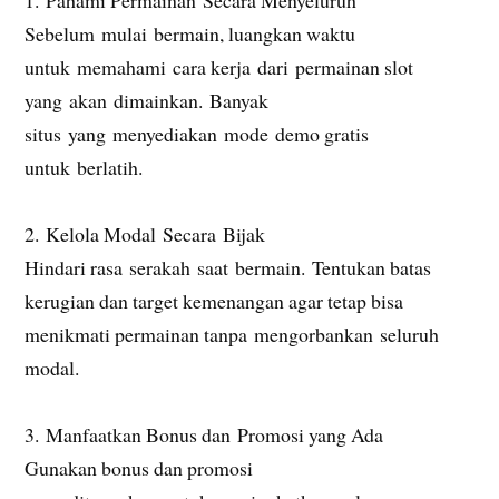
1. Pahami Permainan Secara Menyeluruh
Sebelum mulai bermain, luangkan waktu
untuk memahami cara kerja dari permainan slot
yang akan dimainkan. Banyak
situs yang menyediakan mode demo gratis
untuk berlatih.
2. Kelola Modal Secara Bijak
Hindari rasa serakah saat bermain. Tentukan batas
kerugian dan target kemenangan agar tetap bisa
menikmati permainan tanpa mengorbankan seluruh
modal.
3. Manfaatkan Bonus dan Promosi yang Ada
Gunakan bonus dan promosi