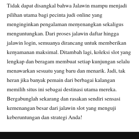
Tidak dapat disangkal bahwa Jalawin mampu menjadi
pilihan utama bagi pecinta judi online yang
menginginkan pengalaman menyenangkan sekaligus
menguntungkan. Dari proses jalawin daftar hingga
jalawin login, semuanya dirancang untuk memberikan
kenyamanan maksimal. Ditambah lagi, koleksi slot yang
lengkap dan beragam membuat setiap kunjungan selalu
menawarkan sesuatu yang baru dan menarik. Jadi, tak
heran jika banyak pemain dari berbagai kalangan
memilih situs ini sebagai destinasi utama mereka.
Bergabunglah sekarang dan rasakan sendiri sensasi
kemenangan besar dari jalawin slot yang menguji
keberuntungan dan strategi Anda!