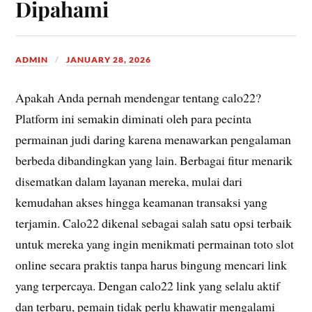
Dipahami
ADMIN
JANUARY 28, 2026
Apakah Anda pernah mendengar tentang calo22?
Platform ini semakin diminati oleh para pecinta
permainan judi daring karena menawarkan pengalaman
berbeda dibandingkan yang lain. Berbagai fitur menarik
disematkan dalam layanan mereka, mulai dari
kemudahan akses hingga keamanan transaksi yang
terjamin. Calo22 dikenal sebagai salah satu opsi terbaik
untuk mereka yang ingin menikmati permainan toto slot
online secara praktis tanpa harus bingung mencari link
yang terpercaya. Dengan calo22 link yang selalu aktif
dan terbaru, pemain tidak perlu khawatir mengalami