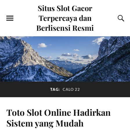
Situs Slot Gacor
Terpercaya dan
Berlisensi Resmi
TAG:
CALO 22
Toto Slot Online Hadirkan
Sistem yang Mudah