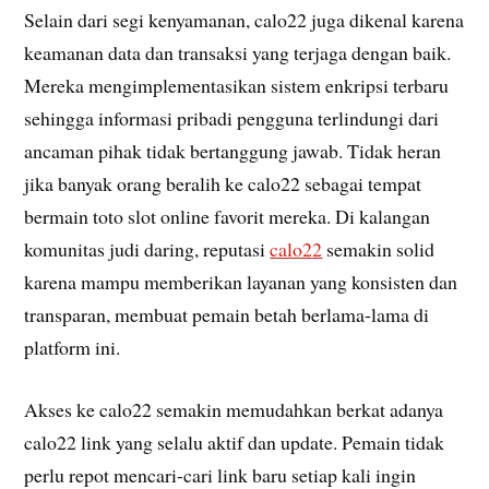
Selain dari segi kenyamanan, calo22 juga dikenal karena
keamanan data dan transaksi yang terjaga dengan baik.
Mereka mengimplementasikan sistem enkripsi terbaru
sehingga informasi pribadi pengguna terlindungi dari
ancaman pihak tidak bertanggung jawab. Tidak heran
jika banyak orang beralih ke calo22 sebagai tempat
bermain toto slot online favorit mereka. Di kalangan
komunitas judi daring, reputasi
calo22
semakin solid
karena mampu memberikan layanan yang konsisten dan
transparan, membuat pemain betah berlama-lama di
platform ini.
Akses ke calo22 semakin memudahkan berkat adanya
calo22 link yang selalu aktif dan update. Pemain tidak
perlu repot mencari-cari link baru setiap kali ingin