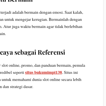
terjadi adalah bermain dengan emosi. Saat kalah,
han untuk mengejar kerugian. Bermainlah dengan
n. Atur juga waktu bermain agar tidak berlebihan
ain.
caya sebagai Referensi
 slot online, promo, dan panduan bermain, pemula
situs bukumimpi138
edibel seperti
. Situs ini
in untuk memahami dunia slot online secara lebih
 dan strategi dasar.