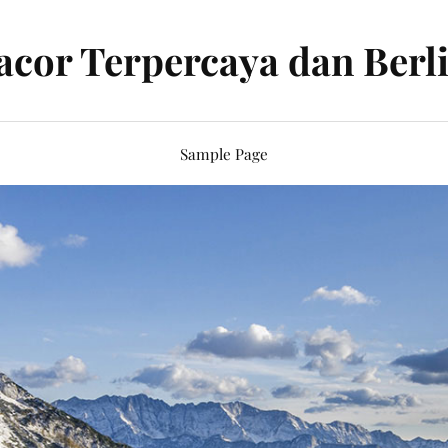
Gacor Terpercaya dan Berl
Sample Page