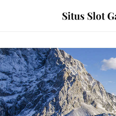
Situs Slot 