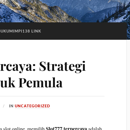
BUKUMIMPI138 LINK
rcaya: Strategi
tuk Pemula
IN
UNCATEGORIZED
Slot777 terpercaya
a slot online, memilih
adalah