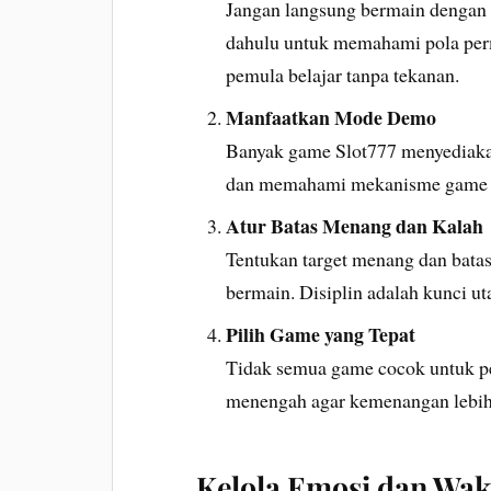
Jangan langsung bermain dengan t
dahulu untuk memahami pola perm
pemula belajar tanpa tekanan.
Manfaatkan Mode Demo
Banyak game Slot777 menyediakan
dan memahami mekanisme game s
Atur Batas Menang dan Kalah
Tentukan target menang dan batas 
bermain. Disiplin adalah kunci u
Pilih Game yang Tepat
Tidak semua game cocok untuk pem
menengah agar kemenangan lebih s
Kelola Emosi dan Wa