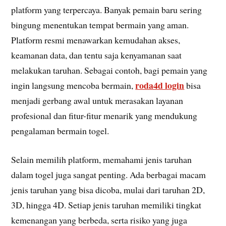
platform yang terpercaya. Banyak pemain baru sering
bingung menentukan tempat bermain yang aman.
Platform resmi menawarkan kemudahan akses,
keamanan data, dan tentu saja kenyamanan saat
melakukan taruhan. Sebagai contoh, bagi pemain yang
roda4d login
ingin langsung mencoba bermain,
bisa
menjadi gerbang awal untuk merasakan layanan
profesional dan fitur-fitur menarik yang mendukung
pengalaman bermain togel.
Selain memilih platform, memahami jenis taruhan
dalam togel juga sangat penting. Ada berbagai macam
jenis taruhan yang bisa dicoba, mulai dari taruhan 2D,
3D, hingga 4D. Setiap jenis taruhan memiliki tingkat
kemenangan yang berbeda, serta risiko yang juga