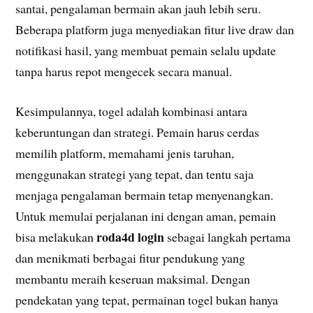
santai, pengalaman bermain akan jauh lebih seru.
Beberapa platform juga menyediakan fitur live draw dan
notifikasi hasil, yang membuat pemain selalu update
tanpa harus repot mengecek secara manual.
Kesimpulannya, togel adalah kombinasi antara
keberuntungan dan strategi. Pemain harus cerdas
memilih platform, memahami jenis taruhan,
menggunakan strategi yang tepat, dan tentu saja
menjaga pengalaman bermain tetap menyenangkan.
Untuk memulai perjalanan ini dengan aman, pemain
roda4d login
bisa melakukan
sebagai langkah pertama
dan menikmati berbagai fitur pendukung yang
membantu meraih keseruan maksimal. Dengan
pendekatan yang tepat, permainan togel bukan hanya