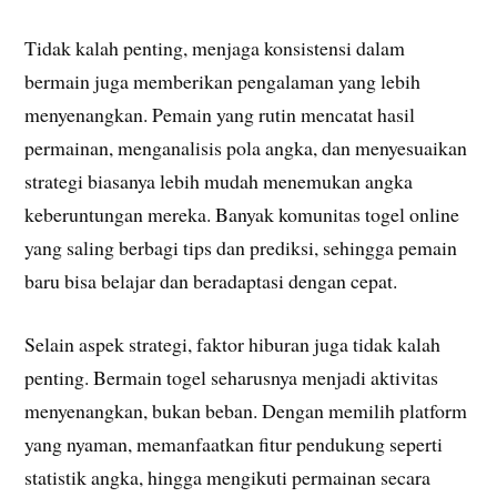
Tidak kalah penting, menjaga konsistensi dalam
bermain juga memberikan pengalaman yang lebih
menyenangkan. Pemain yang rutin mencatat hasil
permainan, menganalisis pola angka, dan menyesuaikan
strategi biasanya lebih mudah menemukan angka
keberuntungan mereka. Banyak komunitas togel online
yang saling berbagi tips dan prediksi, sehingga pemain
baru bisa belajar dan beradaptasi dengan cepat.
Selain aspek strategi, faktor hiburan juga tidak kalah
penting. Bermain togel seharusnya menjadi aktivitas
menyenangkan, bukan beban. Dengan memilih platform
yang nyaman, memanfaatkan fitur pendukung seperti
statistik angka, hingga mengikuti permainan secara