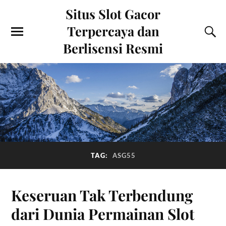
Situs Slot Gacor
Terpercaya dan
Berlisensi Resmi
TAG:
ASG55
Keseruan Tak Terbendung
dari Dunia Permainan Slot