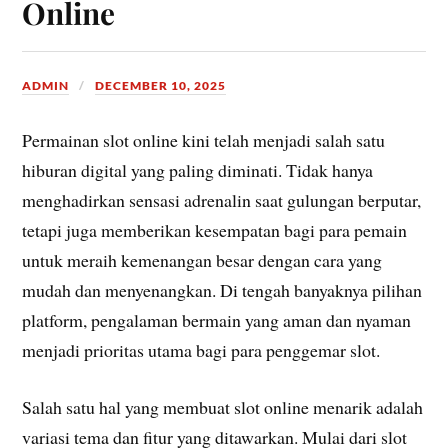
Online
ADMIN
DECEMBER 10, 2025
Permainan slot online kini telah menjadi salah satu
hiburan digital yang paling diminati. Tidak hanya
menghadirkan sensasi adrenalin saat gulungan berputar,
tetapi juga memberikan kesempatan bagi para pemain
untuk meraih kemenangan besar dengan cara yang
mudah dan menyenangkan. Di tengah banyaknya pilihan
platform, pengalaman bermain yang aman dan nyaman
menjadi prioritas utama bagi para penggemar slot.
Salah satu hal yang membuat slot online menarik adalah
variasi tema dan fitur yang ditawarkan. Mulai dari slot