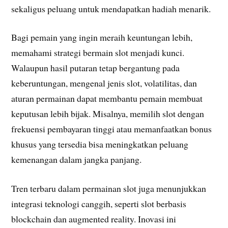
sekaligus peluang untuk mendapatkan hadiah menarik.
Bagi pemain yang ingin meraih keuntungan lebih,
memahami strategi bermain slot menjadi kunci.
Walaupun hasil putaran tetap bergantung pada
keberuntungan, mengenal jenis slot, volatilitas, dan
aturan permainan dapat membantu pemain membuat
keputusan lebih bijak. Misalnya, memilih slot dengan
frekuensi pembayaran tinggi atau memanfaatkan bonus
khusus yang tersedia bisa meningkatkan peluang
kemenangan dalam jangka panjang.
Tren terbaru dalam permainan slot juga menunjukkan
integrasi teknologi canggih, seperti slot berbasis
blockchain dan augmented reality. Inovasi ini