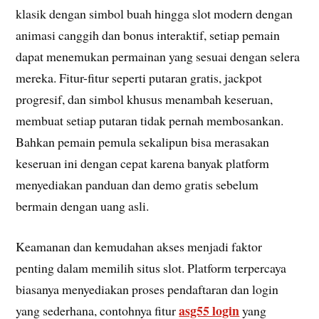
klasik dengan simbol buah hingga slot modern dengan
animasi canggih dan bonus interaktif, setiap pemain
dapat menemukan permainan yang sesuai dengan selera
mereka. Fitur-fitur seperti putaran gratis, jackpot
progresif, dan simbol khusus menambah keseruan,
membuat setiap putaran tidak pernah membosankan.
Bahkan pemain pemula sekalipun bisa merasakan
keseruan ini dengan cepat karena banyak platform
menyediakan panduan dan demo gratis sebelum
bermain dengan uang asli.
Keamanan dan kemudahan akses menjadi faktor
penting dalam memilih situs slot. Platform terpercaya
biasanya menyediakan proses pendaftaran dan login
asg55 login
yang sederhana, contohnya fitur
yang