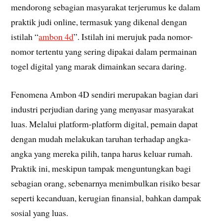
mendorong sebagian masyarakat terjerumus ke dalam
praktik judi online, termasuk yang dikenal dengan
istilah “
ambon 4d
”. Istilah ini merujuk pada nomor-
nomor tertentu yang sering dipakai dalam permainan
togel digital yang marak dimainkan secara daring.
Fenomena Ambon 4D sendiri merupakan bagian dari
industri perjudian daring yang menyasar masyarakat
luas. Melalui platform-platform digital, pemain dapat
dengan mudah melakukan taruhan terhadap angka-
angka yang mereka pilih, tanpa harus keluar rumah.
Praktik ini, meskipun tampak menguntungkan bagi
sebagian orang, sebenarnya menimbulkan risiko besar
seperti kecanduan, kerugian finansial, bahkan dampak
sosial yang luas.