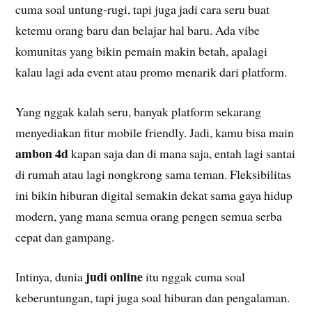
cuma soal untung-rugi, tapi juga jadi cara seru buat
ketemu orang baru dan belajar hal baru. Ada vibe
komunitas yang bikin pemain makin betah, apalagi
kalau lagi ada event atau promo menarik dari platform.
Yang nggak kalah seru, banyak platform sekarang
menyediakan fitur mobile friendly. Jadi, kamu bisa main
ambon 4d
kapan saja dan di mana saja, entah lagi santai
di rumah atau lagi nongkrong sama teman. Fleksibilitas
ini bikin hiburan digital semakin dekat sama gaya hidup
modern, yang mana semua orang pengen semua serba
cepat dan gampang.
judi online
Intinya, dunia
itu nggak cuma soal
keberuntungan, tapi juga soal hiburan dan pengalaman.