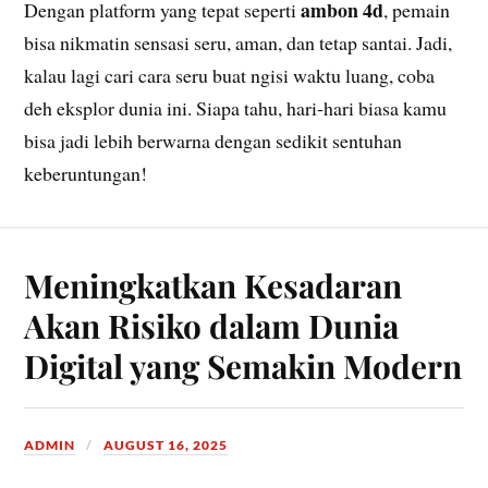
ambon 4d
Dengan platform yang tepat seperti
, pemain
bisa nikmatin sensasi seru, aman, dan tetap santai. Jadi,
kalau lagi cari cara seru buat ngisi waktu luang, coba
deh eksplor dunia ini. Siapa tahu, hari-hari biasa kamu
bisa jadi lebih berwarna dengan sedikit sentuhan
keberuntungan!
Meningkatkan Kesadaran
Akan Risiko dalam Dunia
Digital yang Semakin Modern
ADMIN
AUGUST 16, 2025