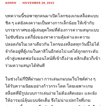
ADMIN
NOVEMBER 28, 2025
บทความนี้ขอพาทุกคนมาเปิดโลกของเกมสล็อตแบบ
ชิล ๆ แต่ยังคงความเป็นทางการเล็กน้อย ให้เข้ากับ
บรรยากาศของผู้เล่นยุคใหม่ที่ต้องการความสนุกแบบ
ไม่ซับซ้อน แต่ก็ยังมองหาความคุ้มค่าและความ
ปลอดภัยในเวลาเดียวกัน โลกของสล็อตทุกวันนี้ไม่ได้
จำกัดอยู่ที่ตู้เกมในคาสิโนอีกต่อไป แต่ได้ถูกยกระดับ
เข้าสู่แพลตฟอร์มออนไลน์ที่เข้าถึงง่าย คลิกเดียวก็เข้า
ร่วมความสนุกได้ทันที
ในช่วงไม่กี่ปีที่ผ่านมา การเล่นเกมบนเว็บไซต์ต่าง ๆ
ได้รับความนิยมอย่างก้าวกระโดด โดยเฉพาะเกม
สล็อตที่มีรูปแบบการเล่นง่าย ไม่ต้องคิดเยอะ และยัง
ให้อารมณ์ลุ้นแบบจัดเต็ม จึงไม่น่าแปลกใจที่เกม