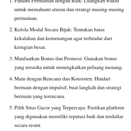
Pahami Permainan dengan Baik: Luangkan waktu
untuk memahami aturan dan strategi masing-masing
permainan.
Kelola Modal Secara Bijak: Tentukan batas
kekalahan dan kemenangan agar terhindar dari
kerugian besar.
Manfaatkan Bonus dan Promosi: Gunakan bonus
yang tersedia untuk meningkatkan peluang menang.
Main dengan Rencana dan Konsisten: Hindari
bermain dengan impulsif, buat langkah dan strategi
bermain yang terencana.
Pilih Situs Gacor yang Terpercaya: Pastikan platform
yang digunakan memiliki reputasi baik dan terdaftar
secara resmi.