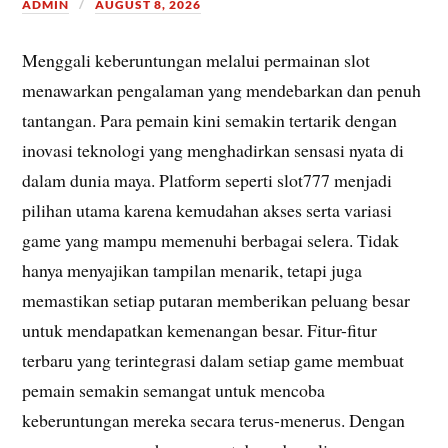
ADMIN
AUGUST 8, 2026
Menggali keberuntungan melalui permainan slot
menawarkan pengalaman yang mendebarkan dan penuh
tantangan. Para pemain kini semakin tertarik dengan
inovasi teknologi yang menghadirkan sensasi nyata di
dalam dunia maya. Platform seperti slot777 menjadi
pilihan utama karena kemudahan akses serta variasi
game yang mampu memenuhi berbagai selera. Tidak
hanya menyajikan tampilan menarik, tetapi juga
memastikan setiap putaran memberikan peluang besar
untuk mendapatkan kemenangan besar. Fitur-fitur
terbaru yang terintegrasi dalam setiap game membuat
pemain semakin semangat untuk mencoba
keberuntungan mereka secara terus-menerus. Dengan